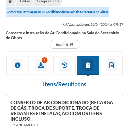
Editais
Compra Direta
Secretarias
Conserto e Instalação de Ar Condicionado na Sala do Secretário de Obras
Setores da Saúde
Atualizado em: 26/04/2024 às 09h37
Notícias
Conserto e Instalação de Ar Condicionado na Sala do Secretário
de Obras
Serviços Online
Imprimir
Contato
2
Contas Públicas
Serviço de Inspeção Municipal - SIM
Itens/Resultados
Contratos
Esportes
CONSERTO DE AR CONDICIONADO (RECARGA
Ouvidoria
DE GÁS, TROCA DE SUPORTE, TROCA DE
VEDANTES E INSTALAÇÃO COM OS ITENS
Transparência
INCLUSO.
EM ANDAMENTO
Agenda