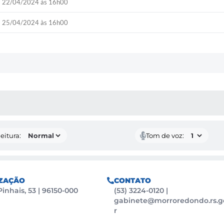
22/04/2024 às 16h00
25/04/2024 às 16h00
 MÍDIAS
eitura:
Tom de voz:
ZAÇÃO
CONTATO
Pinhais, 53 | 96150-000
(53) 3224-0120
|
gabinete@morroredondo.rs.g
r