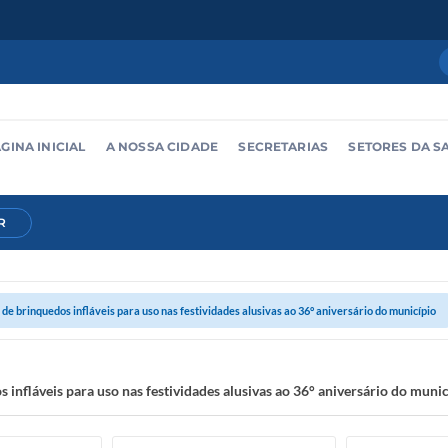
GINA INICIAL
A NOSSA CIDADE
SECRETARIAS
SETORES DA S
R
de brinquedos infláveis para uso nas festividades alusivas ao 36° aniversário do município
 infláveis para uso nas festividades alusivas ao 36° aniversário do muni