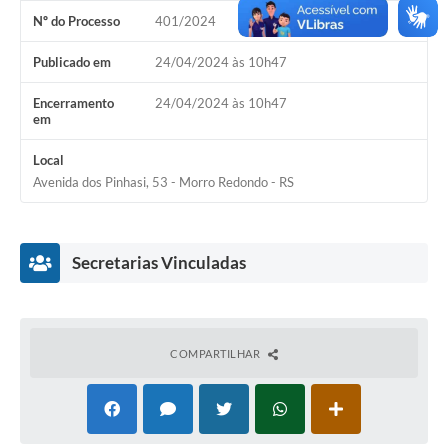
Nº do Processo
401/2024
Acesso Rápido
Publicado em
24/04/2024 às 10h47
Editais
Encerramento
24/04/2024 às 10h47
Carta de Serviços
em
Arquivos para Download
Local
Avenida dos Pinhasi, 53 - Morro Redondo - RS
Galeria de Vídeos
Projetos
Secretarias Vinculadas
Links
R.H
Telefones Úteis
COMPARTILHAR
SIC