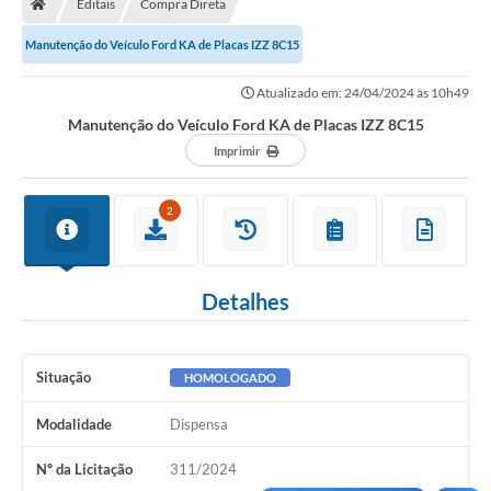
Editais
Compra Direta
Secretarias
Manutenção do Veículo Ford KA de Placas IZZ 8C15
Setores da Saúde
Atualizado em: 24/04/2024 às 10h49
Notícias
Manutenção do Veículo Ford KA de Placas IZZ 8C15
Serviços Online
Imprimir
Contato
2
Contas Públicas
Serviço de Inspeção Municipal - SIM
Detalhes
Contratos
Esportes
Situação
HOMOLOGADO
Ouvidoria
Modalidade
Dispensa
Transparência
Nº da Licitação
311/2024
Agenda