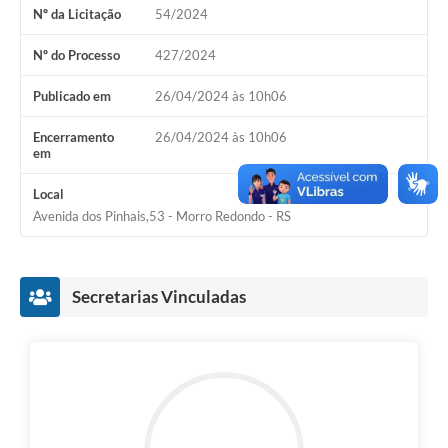
Nº da Licitação
54/2024
Acesso Rápido
Nº do Processo
427/2024
Editais
Publicado em
26/04/2024 às 10h06
Carta de Serviços
Encerramento
26/04/2024 às 10h06
em
Arquivos para Download
Local
Galeria de Vídeos
Avenida dos Pinhais,53 - Morro Redondo - RS
Projetos
Links
Secretarias Vinculadas
R.H
Telefones Úteis
SIC