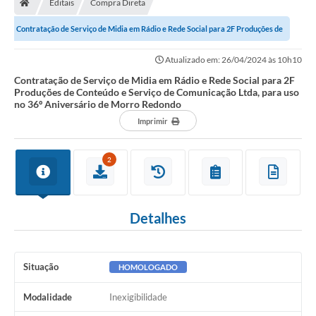
Editais
Compra Direta
Secretarias
Contratação de Serviço de Midia em Rádio e Rede Social para 2F Produções de
Setores da Saúde
Conteúdo e Serviço de Comunicação...
Atualizado em: 26/04/2024 às 10h10
Notícias
Contratação de Serviço de Midia em Rádio e Rede Social para 2F
Produções de Conteúdo e Serviço de Comunicação Ltda, para uso
Serviços Online
no 36º Aniversário de Morro Redondo
Contato
Imprimir
Contas Públicas
2
Serviço de Inspeção Municipal - SIM
Contratos
Detalhes
Esportes
Ouvidoria
Situação
HOMOLOGADO
Transparência
Modalidade
Inexigibilidade
Agenda