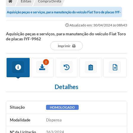
Editais
Compra Direta
Secretarias
Aquisição peças e serviços, para manutenção do veículo Fiat Toro de placas IYF-
Setores da Saúde
9962
Atualizado em: 30/04/2024 às 08h43
Notícias
Aquisição peças e serviços, para manutenção do veículo Fiat Toro
de placas IYF-9962
Serviços Online
Imprimir
Contato
2
Contas Públicas
Serviço de Inspeção Municipal - SIM
Detalhes
Contratos
Esportes
Situação
HOMOLOGADO
Ouvidoria
Modalidade
Dispensa
Transparência
Nº da Licitação
363/2024
Agenda