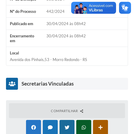
Acesso Rápido
Nº do Processo
442/2024
Editais
Publicado em
30/04/2024 às 08h42
Carta de Serviços
Encerramento
30/04/2024 às 08h42
em
Arquivos para Download
Local
Galeria de Vídeos
Avenida dos Pinhais,53 - Morro Redondo - RS
Projetos
Links
Secretarias Vinculadas
R.H
Telefones Úteis
COMPARTILHAR
SIC