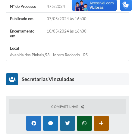
Nº do Processo
475/2024
Acesso Rápido
Publicado em
07/05/2024 às 16h00
Editais
Encerramento
10/05/2024 às 16h00
Carta de Serviços
em
Arquivos para Download
Local
Avenida dos Pinhais,53 - Morro Redondo - RS
Galeria de Vídeos
Projetos
Secretarias Vinculadas
Links
R.H
Telefones Úteis
COMPARTILHAR
SIC