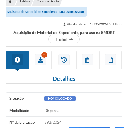
Editais
Compra Direta
Secretarias
Aquisição de Material de Expediente, para uso na SMDRT
Setores da Saúde
Atualizado em: 14/05/2024 às 11h55
Notícias
Aquisição de Material de Expediente, para uso na SMDRT
Serviços Online
Imprimir
Contato
2
Contas Públicas
Serviço de Inspeção Municipal - SIM
Detalhes
Contratos
Esportes
Situação
HOMOLOGADO
Ouvidoria
Modalidade
Dispensa
Transparência
Nº da Licitação
392/2024
Agenda