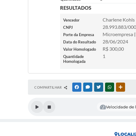
RESULTADOS
Charlene Kohls
Vencedor
28.993.883/00
CNPJ
Microempresa 
Porte da Empresa
28/06/2024
Data do Resultado
R$ 300,00
Valor Homologado
1
Quantidade
Homologada
COMPARTILHAR
FACEBOOK
MESSENGER
TWITTER
WHATSAPP
OUTRAS
Velocidade de l
LOCALI