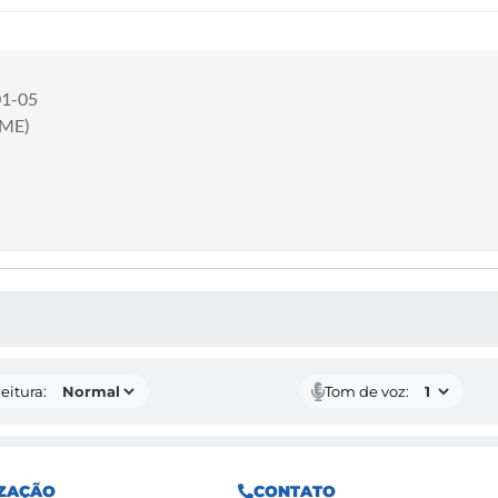
01-05
(ME)
 MÍDIAS
eitura:
Tom de voz:
ZAÇÃO
CONTATO