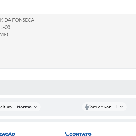
CK DA FONSECA
01-08
(ME)
 MÍDIAS
eitura:
Tom de voz:
ZAÇÃO
CONTATO