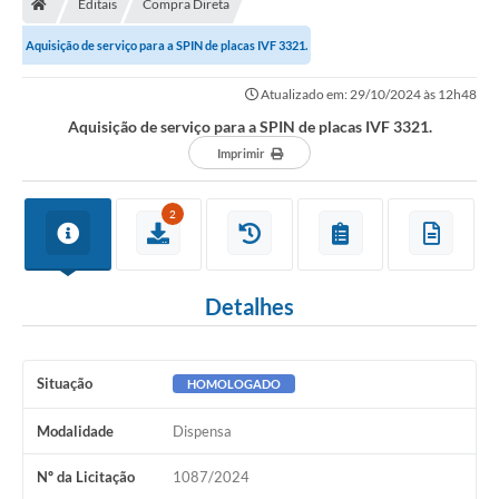
Editais
Compra Direta
Secretarias
Aquisição de serviço para a SPIN de placas IVF 3321.
Setores da Saúde
Atualizado em: 29/10/2024 às 12h48
Notícias
Aquisição de serviço para a SPIN de placas IVF 3321.
Serviços Online
Imprimir
Contato
2
Contas Públicas
Serviço de Inspeção Municipal - SIM
Detalhes
Contratos
Esportes
Situação
HOMOLOGADO
Ouvidoria
Modalidade
Dispensa
Transparência
Nº da Licitação
1087/2024
Agenda