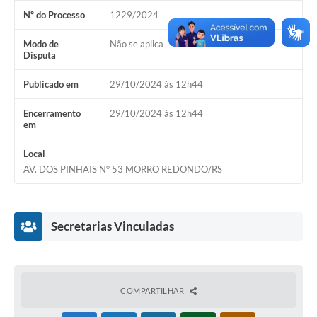
Nº do Processo
1229/2024
Acesso Rápido
Modo de
Não se aplica
Editais
Disputa
Carta de Serviços
Publicado em
29/10/2024 às 12h44
Arquivos para Download
Encerramento
29/10/2024 às 12h44
em
Galeria de Vídeos
Local
Projetos
AV. DOS PINHAIS N° 53 MORRO REDONDO/RS
Links
R.H
Secretarias Vinculadas
Telefones Úteis
SIC
COMPARTILHAR