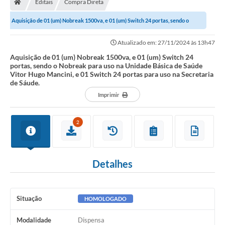
Editais
Compra Direta
Secretarias
Aquisição de 01 (um) Nobreak 1500va, e 01 (um) Switch 24 portas, sendo o
Setores da Saúde
Nobreak para uso na Unidade Básica...
Atualizado em: 27/11/2024 às 13h47
Notícias
Aquisição de 01 (um) Nobreak 1500va, e 01 (um) Switch 24
portas, sendo o Nobreak para uso na Unidade Básica de Saúde
Serviços Online
Vitor Hugo Mancini, e 01 Switch 24 portas para uso na Secretaria
de Sáude.
Contato
Imprimir
Contas Públicas
2
Serviço de Inspeção Municipal - SIM
Contratos
Detalhes
Esportes
Ouvidoria
Situação
HOMOLOGADO
Transparência
Modalidade
Dispensa
Agenda