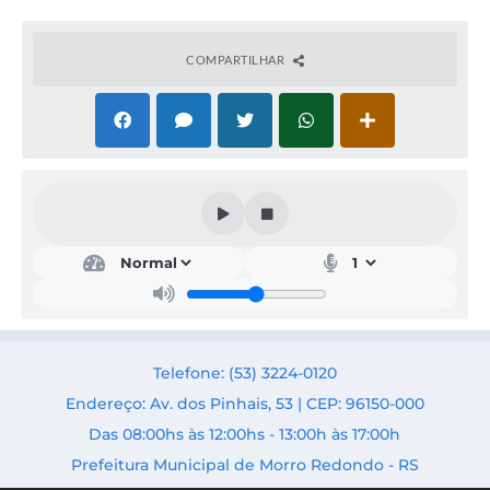
COMPARTILHAR
Saú
de e
Assi
s.
Soci
al
Secr
Telefone: (53) 3224-0120
etári
a:
Endereço: Av. dos Pinhais, 53 | CEP: 96150-000
Silvia
Das 08:00hs às 12:00hs - 13:00h às 17:00h
Augu
sta
Prefeitura Municipal de Morro Redondo - RS
Wah
ast