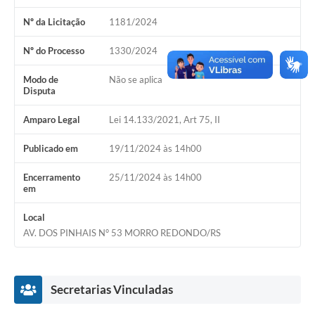
Nº da Licitação
1181/2024
Acesso Rápido
Nº do Processo
1330/2024
Editais
Modo de
Não se aplica
Carta de Serviços
Disputa
Arquivos para Download
Amparo Legal
Lei 14.133/2021, Art 75, II
Galeria de Vídeos
Publicado em
19/11/2024 às 14h00
Projetos
Encerramento
25/11/2024 às 14h00
em
Links
Local
R.H
AV. DOS PINHAIS N° 53 MORRO REDONDO/RS
Telefones Úteis
SIC
Secretarias Vinculadas