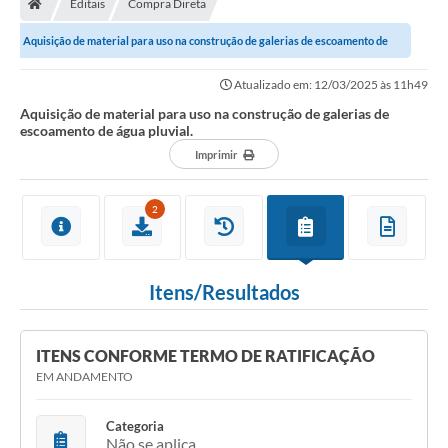
Editais
Compra Direta
Secretarias
Aquisição de material para uso na construção de galerias de escoamento de
Setores da Saúde
água pluvial.
Atualizado em: 12/03/2025 às 11h49
Notícias
Aquisição de material para uso na construção de galerias de
escoamento de água pluvial.
Serviços Online
Imprimir
Contato
2
Contas Públicas
Serviço de Inspeção Municipal - SIM
Itens/Resultados
Contratos
Esportes
ITENS CONFORME TERMO DE RATIFICAÇÃO
Ouvidoria
EM ANDAMENTO
Transparência
Categoria
Não se aplica
Agenda