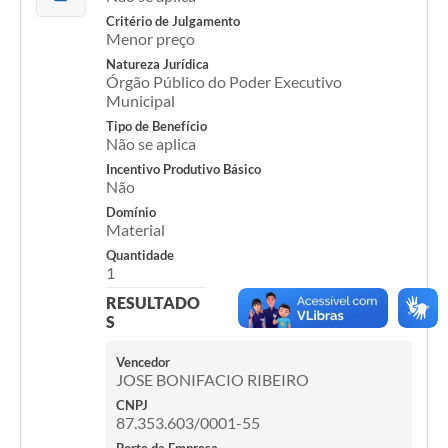
Critério de Julgamento
Menor preço
Acesso Rápido
Natureza Jurídica
Editais
Órgão Público do Poder Executivo
Municipal
Carta de Serviços
Tipo de Benefício
Não se aplica
Arquivos para Download
Incentivo Produtivo Básico
Não
Galeria de Vídeos
Domínio
Material
Projetos
Quantidade
1
Links
RESULTADO
R.H
S
Telefones Úteis
Vencedor
JOSE BONIFACIO RIBEIRO
SIC
CNPJ
87.353.603/0001-55