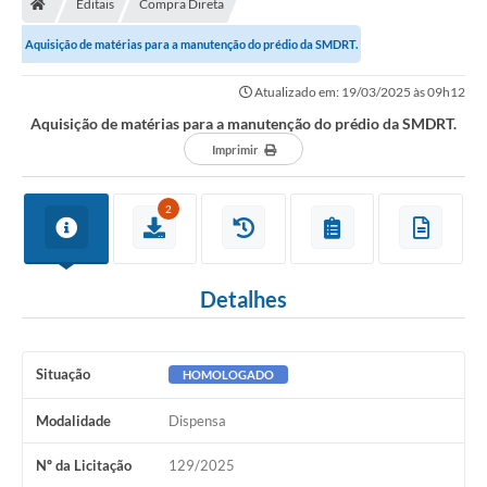
Editais
Compra Direta
Secretarias
Aquisição de matérias para a manutenção do prédio da SMDRT.
Setores da Saúde
Atualizado em: 19/03/2025 às 09h12
Notícias
Aquisição de matérias para a manutenção do prédio da SMDRT.
Serviços Online
Imprimir
Contato
2
Contas Públicas
Serviço de Inspeção Municipal - SIM
Detalhes
Contratos
Esportes
Situação
HOMOLOGADO
Ouvidoria
Modalidade
Dispensa
Transparência
Nº da Licitação
129/2025
Agenda