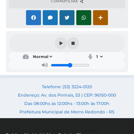
COMPARTILHAR
Des
env
olvi
men
to
Rur
al e
Telefone: (53) 3224-0120
Turi
smo
Endereço: Av. dos Pinhais, 53 | CEP: 96150-000
Secr
Das 08:00hs às 12:00hs - 13:00h às 17:00h
etári
a:
Prefeitura Municipal de Morro Redondo - RS
Letic
ia
Boet
tge
Versão do Sistema:
3.5.3 - 19/06/2026