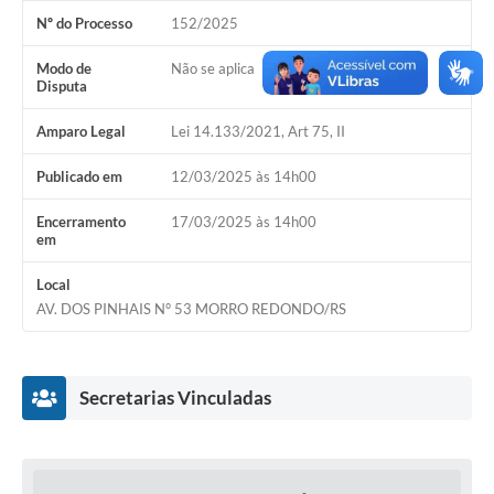
Nº do Processo
152/2025
Acesso Rápido
Modo de
Não se aplica
Editais
Disputa
Carta de Serviços
Amparo Legal
Lei 14.133/2021, Art 75, II
Arquivos para Download
Publicado em
12/03/2025 às 14h00
Galeria de Vídeos
Encerramento
17/03/2025 às 14h00
em
Projetos
Local
Links
AV. DOS PINHAIS N° 53 MORRO REDONDO/RS
R.H
Telefones Úteis
Secretarias Vinculadas
SIC