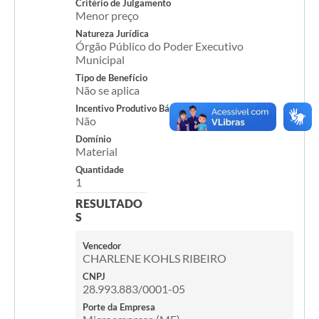
Critério de Julgamento
Menor preço
Acesso Rápido
Natureza Jurídica
Órgão Público do Poder Executivo
Editais
Municipal
Tipo de Benefício
Carta de Serviços
Não se aplica
Incentivo Produtivo Básico
Arquivos para Download
Não
Domínio
Galeria de Vídeos
Material
Projetos
Quantidade
1
Links
RESULTADO
S
R.H
Vencedor
Telefones Úteis
CHARLENE KOHLS RIBEIRO
CNPJ
SIC
28.993.883/0001-05
Porte da Empresa