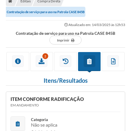
Editais
Compra Direta
Secretarias
Contratação de serviço para uso na Patrola CASE 845B
Setores da Saúde
Atualizado em: 14/03/2025 às 12h53
Notícias
Contratação de serviço para uso na Patrola CASE 845B
Serviços Online
Imprimir
Contato
2
Contas Públicas
Serviço de Inspeção Municipal - SIM
Itens/Resultados
Contratos
Esportes
ITEM CONFORME RADIFICAÇÃO
EM ANDAMENTO
Ouvidoria
Transparência
Categoria
Não se aplica
Agenda