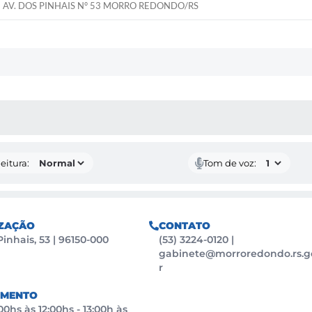
AV. DOS PINHAIS N° 53 MORRO REDONDO/RS
 MÍDIAS
eitura:
Tom de voz:
ZAÇÃO
CONTATO
Pinhais, 53 | 96150-000
(53) 3224-0120
|
gabinete@morroredondo.rs.g
r
IMENTO
0hs às 12:00hs - 13:00h às