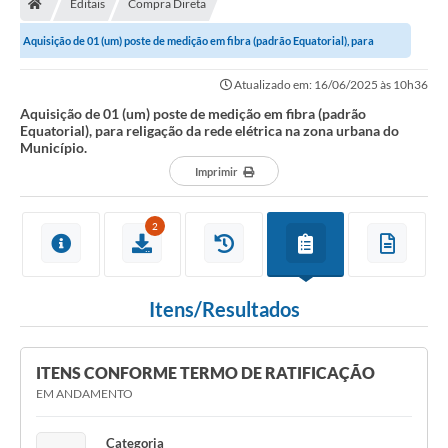
Editais
Compra Direta
Secretarias
Aquisição de 01 (um) poste de medição em fibra (padrão Equatorial), para
Setores da Saúde
religação da rede elétrica na zona...
Atualizado em: 16/06/2025 às 10h36
Notícias
Aquisição de 01 (um) poste de medição em fibra (padrão
Equatorial), para religação da rede elétrica na zona urbana do
Serviços Online
Município.
Contato
Imprimir
Contas Públicas
2
Serviço de Inspeção Municipal - SIM
Contratos
Itens/Resultados
Esportes
Ouvidoria
ITENS CONFORME TERMO DE RATIFICAÇÃO
EM ANDAMENTO
Transparência
Categoria
Agenda