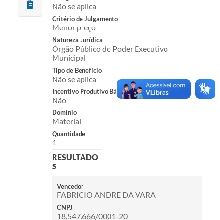
Não se aplica
Acesso Rápido
Critério de Julgamento
Menor preço
Editais
Natureza Jurídica
Órgão Público do Poder Executivo
Municipal
Carta de Serviços
Tipo de Benefício
Arquivos para Download
Não se aplica
Incentivo Produtivo Básico
Galeria de Vídeos
Não
Domínio
Projetos
Material
Quantidade
Links
1
R.H
RESULTADO
S
Telefones Úteis
Vencedor
SIC
FABRICIO ANDRE DA VARA
CNPJ
18.547.666/0001-20