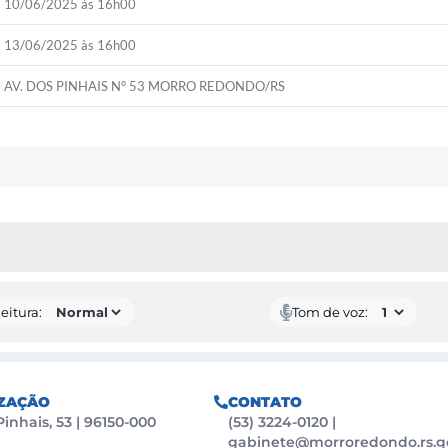
10/06/2025 às 16h00
13/06/2025 às 16h00
AV. DOS PINHAIS N° 53 MORRO REDONDO/RS
 MÍDIAS
eitura:
Tom de voz:
ZAÇÃO
CONTATO
Pinhais, 53 | 96150-000
(53) 3224-0120
|
gabinete@morroredondo.rs.g