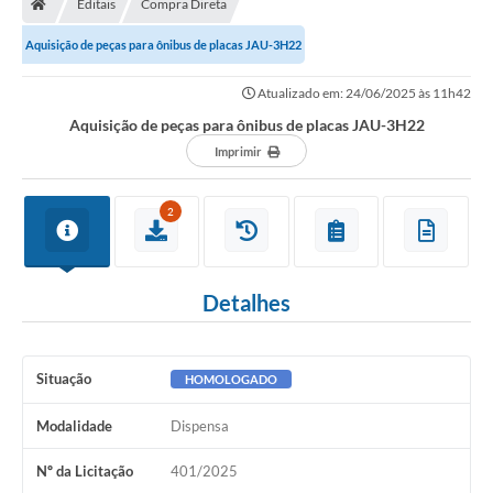
Editais
Compra Direta
Secretarias
Aquisição de peças para ônibus de placas JAU-3H22
Setores da Saúde
Atualizado em: 24/06/2025 às 11h42
Notícias
Aquisição de peças para ônibus de placas JAU-3H22
Serviços Online
Imprimir
Contato
2
Contas Públicas
Serviço de Inspeção Municipal - SIM
Detalhes
Contratos
Esportes
Situação
HOMOLOGADO
Ouvidoria
Modalidade
Dispensa
Transparência
Nº da Licitação
401/2025
Agenda