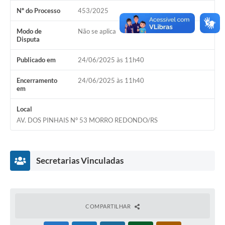
Nº do Processo
453/2025
Acesso Rápido
Modo de
Não se aplica
Editais
Disputa
Carta de Serviços
Publicado em
24/06/2025 às 11h40
Arquivos para Download
Encerramento
24/06/2025 às 11h40
em
Galeria de Vídeos
Local
Projetos
AV. DOS PINHAIS N° 53 MORRO REDONDO/RS
Links
R.H
Secretarias Vinculadas
Telefones Úteis
SIC
COMPARTILHAR