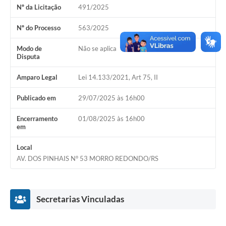
Nº da Licitação
491/2025
Acesso Rápido
Nº do Processo
563/2025
Editais
Modo de
Não se aplica
Disputa
Carta de Serviços
Amparo Legal
Lei 14.133/2021, Art 75, II
Arquivos para Download
Publicado em
29/07/2025 às 16h00
Galeria de Vídeos
Projetos
Encerramento
01/08/2025 às 16h00
em
Links
Local
R.H
AV. DOS PINHAIS N° 53 MORRO REDONDO/RS
Telefones Úteis
SIC
Secretarias Vinculadas