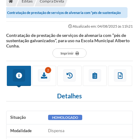
Editais
Compra Direta
Secretarias
Contratação de prestação de serviços de alvenaria com “pés de sustentação
Setores da Saúde
galvanizados”, para uso na Escola...
Atualizado em: 04/08/2025 às 11h21
Notícias
Contratação de prestação de serviços de alvenaria com “pés de
sustentação galvanizados”, para uso na Escola Municipal Alberto
Serviços Online
Cunha.
Contato
Imprimir
Contas Públicas
2
Serviço de Inspeção Municipal - SIM
Contratos
Detalhes
Esportes
Ouvidoria
Situação
HOMOLOGADO
Transparência
Modalidade
Dispensa
Agenda