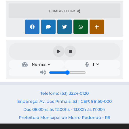
COMPARTILHAR
Edu
caçã
o,
Cult
ura
e
Des
Telefone: (53) 3224-0120
port
o
Endereço: Av. dos Pinhais, 53 | CEP: 96150-000
Secr
Das 08:00hs às 12:00hs - 13:00h às 17:00h
etári
o:
Prefeitura Municipal de Morro Redondo - RS
Ande
rson