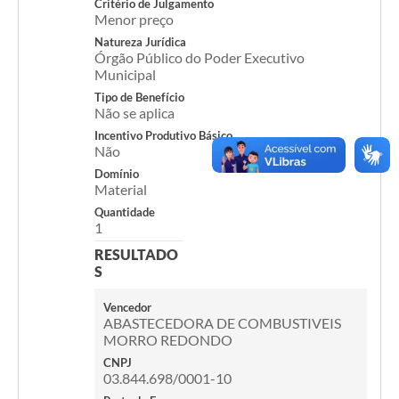
Critério de Julgamento
Menor preço
Acesso Rápido
Natureza Jurídica
Órgão Público do Poder Executivo
Editais
Municipal
Tipo de Benefício
Carta de Serviços
Não se aplica
Incentivo Produtivo Básico
Arquivos para Download
Não
Domínio
Galeria de Vídeos
Material
Projetos
Quantidade
1
Links
RESULTADO
S
R.H
Vencedor
Telefones Úteis
ABASTECEDORA DE COMBUSTIVEIS
MORRO REDONDO
SIC
CNPJ
03.844.698/0001-10