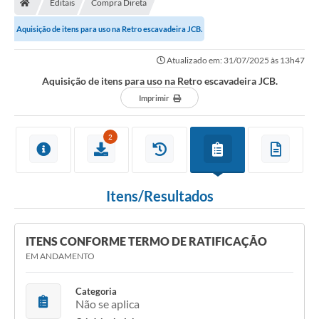
Editais
Compra Direta
Secretarias
Aquisição de itens para uso na Retro escavadeira JCB.
Setores da Saúde
Atualizado em: 31/07/2025 às 13h47
Notícias
Aquisição de itens para uso na Retro escavadeira JCB.
Serviços Online
Imprimir
Contato
2
Contas Públicas
Serviço de Inspeção Municipal - SIM
Itens/Resultados
Contratos
Esportes
ITENS CONFORME TERMO DE RATIFICAÇÃO
EM ANDAMENTO
Ouvidoria
Transparência
Categoria
Não se aplica
Agenda