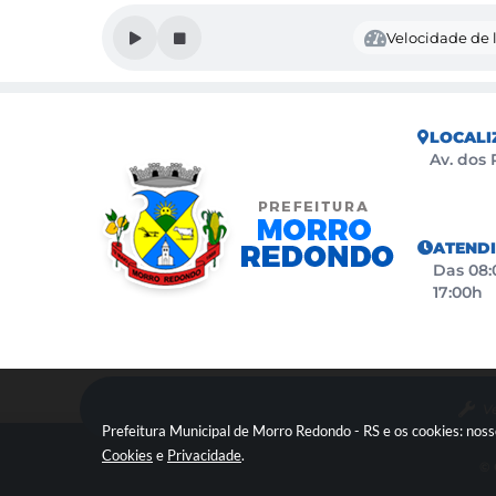
Velocidade de l
LOCALI
Av. dos 
ATEND
Das 08:0
17:00h
V
Prefeitura Municipal de Morro Redondo - RS e os cookies: nos
Cookies
e
Privacidade
.
© 