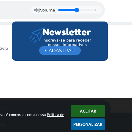
Volume
ov.b
CADASTRAR
 15:15
ACEITAR
ar você concorda com a nossa
Política de
PERSONALIZAR
gia