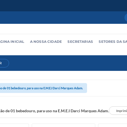
GINA INICIAL
A NOSSA CIDADE
SECRETARIAS
SETORES DA S
R
ão de 01 bebedouro, para uso na E.M.E.I Darci Marques Adam.
ão de 01 bebedouro, para uso na E.M.E.I Darci Marques Adam.
Imprimi