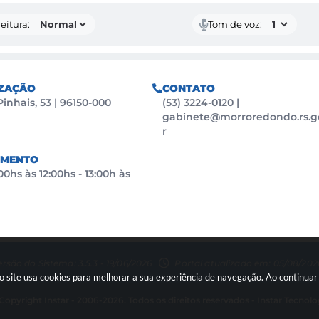
eitura:
Tom de voz:
ZAÇÃO
CONTATO
Pinhais, 53 | 96150-000
(53) 3224-0120
|
gabinete@morroredondo.rs.g
r
IMENTO
0hs às 12:00hs - 13:00h às
ersão do Sistema: 3.5.3 - 19/06/2026
Portal atualizado em: 05/08/2026
so site usa cookies para melhorar a sua experiência de navegação. Ao continu
Copyright Instar - 2006-2026. Todos os direitos reservados -
Instar Tecnolo