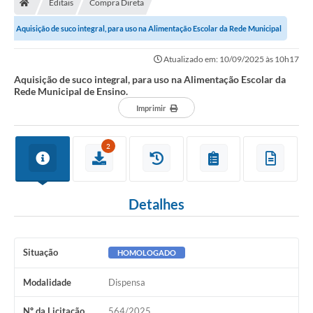
Editais
Compra Direta
Secretarias
Aquisição de suco integral, para uso na Alimentação Escolar da Rede Municipal
Setores da Saúde
de Ensino.
Atualizado em: 10/09/2025 às 10h17
Notícias
Aquisição de suco integral, para uso na Alimentação Escolar da
Rede Municipal de Ensino.
Serviços Online
Imprimir
Contato
2
Contas Públicas
Serviço de Inspeção Municipal - SIM
Detalhes
Contratos
Esportes
Situação
HOMOLOGADO
Ouvidoria
Modalidade
Dispensa
Transparência
Nº da Licitação
564/2025
Agenda