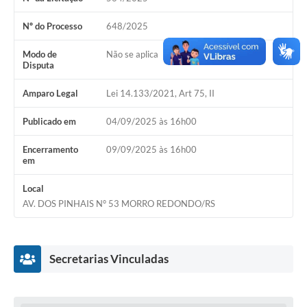
Acesso Rápido
Nº do Processo
648/2025
Editais
Modo de
Não se aplica
Disputa
Carta de Serviços
Amparo Legal
Lei 14.133/2021, Art 75, II
Arquivos para Download
Publicado em
04/09/2025 às 16h00
Galeria de Vídeos
Encerramento
09/09/2025 às 16h00
em
Projetos
Links
Local
AV. DOS PINHAIS N° 53 MORRO REDONDO/RS
R.H
Telefones Úteis
Secretarias Vinculadas
SIC