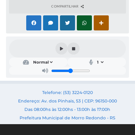
COMPARTILHAR
Edu
caçã
o,
Cult
ura
e
Des
Telefone: (53) 3224-0120
port
o
Endereço: Av. dos Pinhais, 53 | CEP: 96150-000
Secr
Das 08:00hs às 12:00hs - 13:00h às 17:00h
etári
o:
Prefeitura Municipal de Morro Redondo - RS
Ande
rson
da