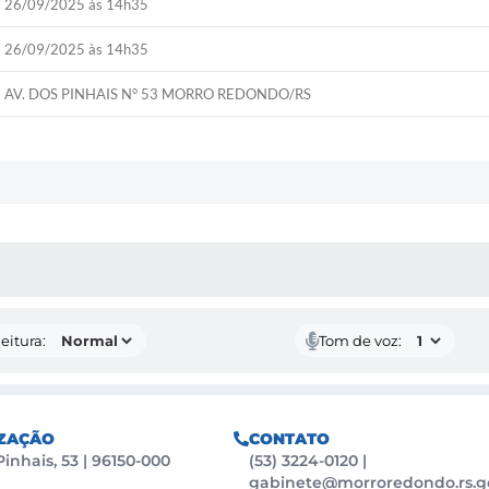
26/09/2025 às 14h35
26/09/2025 às 14h35
AV. DOS PINHAIS N° 53 MORRO REDONDO/RS
 MÍDIAS
eitura:
Tom de voz:
ZAÇÃO
CONTATO
Pinhais, 53 | 96150-000
(53) 3224-0120
|
gabinete@morroredondo.rs.g