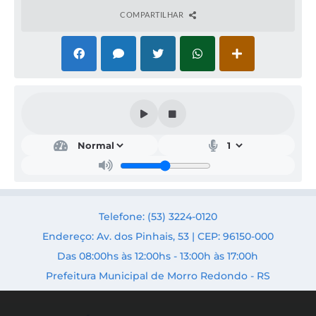
COMPARTILHAR
Obr
as,
Urb
anis
mo
e
Trâ
Telefone: (53) 3224-0120
nsit
o
Endereço: Av. dos Pinhais, 53 | CEP: 96150-000
Secr
Das 08:00hs às 12:00hs - 13:00h às 17:00h
etári
o:
Prefeitura Municipal de Morro Redondo - RS
Fabri
cio
Ribei