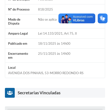
Acesso Rápido
Nº do Processo
818/2025
Editais
Modo de
Não se aplica
Disputa
Carta de Serviços
Amparo Legal
Lei 14.133/2021, Art 75, II
Arquivos para Download
Publicado em
18/11/2025 às 14h00
Galeria de Vídeos
Encerramento
25/11/2025 às 14h00
em
Projetos
Links
Local
AVENIDA DOS PINHAIS, 53-MORRO REDONDO-RS
R.H
Telefones Úteis
Secretarias Vinculadas
SIC