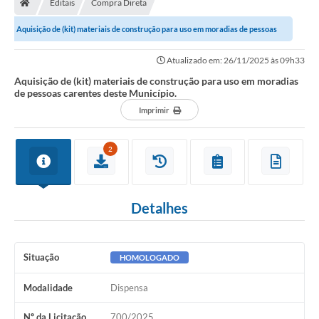
Editais
Compra Direta
Secretarias
Aquisição de (kit) materiais de construção para uso em moradias de pessoas
Setores da Saúde
carentes deste Município.
Atualizado em: 26/11/2025 às 09h33
Notícias
Aquisição de (kit) materiais de construção para uso em moradias
de pessoas carentes deste Município.
Serviços Online
Imprimir
Contato
2
Contas Públicas
Serviço de Inspeção Municipal - SIM
Detalhes
Contratos
Esportes
Situação
HOMOLOGADO
Ouvidoria
Modalidade
Dispensa
Transparência
Nº da Licitação
700/2025
Agenda