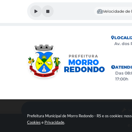
Velocidade de l
LOCALI
Av. dos 
ATEND
Das 08:0
17:00h
Ve
Prefeitura Municipal de Morro Redondo - RS e os cookies: nos
Cookies
e
Privacidade
.
© 