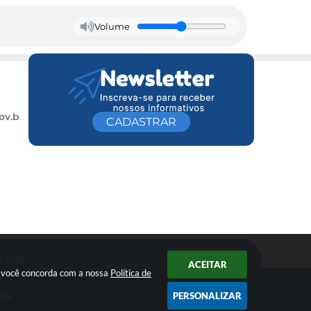
Volume
ov.b
CADASTRAR
 14:32
ACEITAR
ar você concorda com a nossa
Política de
PERSONALIZAR
gia