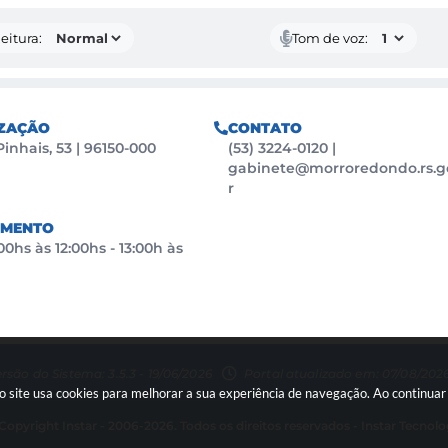
eitura:
Tom de voz:
ZAÇÃO
CONTATO
Pinhais, 53 | 96150-000
(53) 3224-0120
|
gabinete@morroredondo.rs.g
r
IMENTO
0hs às 12:00hs - 13:00h às
rsão do Sistema: 3.5.3 - 19/06/2026
Portal atualizado em: 07/08/2026
so site usa cookies para melhorar a sua experiência de navegação. Ao continu
Copyright Instar - 2006-2026. Todos os direitos reservados -
Instar Tecnolo