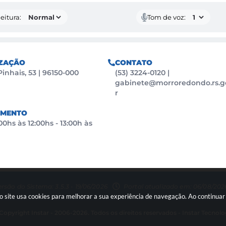
eitura:
Tom de voz:
ZAÇÃO
CONTATO
Pinhais, 53 | 96150-000
(53) 3224-0120
|
gabinete@morroredondo.rs.g
r
IMENTO
0hs às 12:00hs - 13:00h às
rsão do Sistema: 3.5.3 - 19/06/2026
Portal atualizado em: 06/08/2026
so site usa cookies para melhorar a sua experiência de navegação. Ao continu
Copyright Instar - 2006-2026. Todos os direitos reservados -
Instar Tecnolo