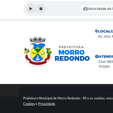
Velocidade de l
LOCALI
Av. dos 
ATEND
Das 08:0
17:00h
Ve
Prefeitura Municipal de Morro Redondo - RS e os cookies: nos
Cookies
e
Privacidade
.
© 