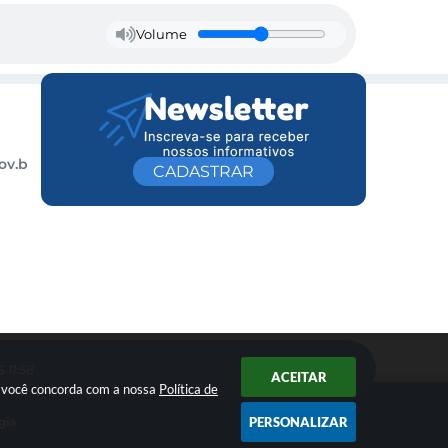
Volume
ov.b
CADASTRAR
 11:58
ACEITAR
ar você concorda com a nossa
Política de
PERSONALIZAR
gia