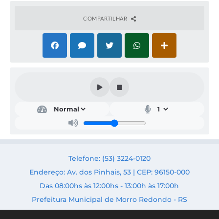
COMPARTILHAR
Des
env
olvi
men
to
Rur
al e
Telefone: (53) 3224-0120
Turi
smo
Endereço: Av. dos Pinhais, 53 | CEP: 96150-000
Secr
Das 08:00hs às 12:00hs - 13:00h às 17:00h
etári
a:
Prefeitura Municipal de Morro Redondo - RS
Letic
ia