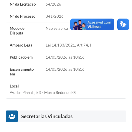
Nº da Licitação
54/2026
Acesso Rápido
Nº do Processo
341/2026
Editais
Modo de
Não se aplica
Disputa
Carta de Serviços
Amparo Legal
Lei 14.133/2021, Art 74, I
Arquivos para Download
Publicado em
14/05/2026 às 10h16
Galeria de Vídeos
Projetos
Encerramento
14/05/2026 às 10h16
em
Links
Local
R.H
Av. dos Pinhais, 53 - Morro Redondo RS
Telefones Úteis
SIC
Secretarias Vinculadas