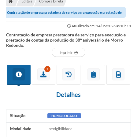
Editais
Compra Direta
Secretarias
Contratação de empresa prestadora de serviço para execução e prestação de
Setores da Saúde
contas da produção do 38º...
Atualizado em: 14/05/2026 às 10h18
Notícias
Contratação de empresa prestadora de serviço para execução e
prestação de contas da produção do 38º aniversário de Morro
Serviços Online
Redondo.
Contato
Imprimir
Contas Públicas
2
Serviço de Inspeção Municipal - SIM
Contratos
Detalhes
Esportes
Ouvidoria
Situação
HOMOLOGADO
Transparência
Modalidade
Inexigibilidade
Agenda