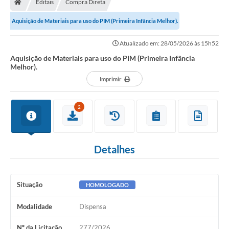
Editais
Compra Direta
Secretarias
Aquisição de Materiais para uso do PIM (Primeira Infância Melhor).
Setores da Saúde
Atualizado em: 28/05/2026 às 15h52
Notícias
Aquisição de Materiais para uso do PIM (Primeira Infância
Melhor).
Serviços Online
Imprimir
Contato
2
Contas Públicas
Serviço de Inspeção Municipal - SIM
Detalhes
Contratos
Esportes
Situação
HOMOLOGADO
Ouvidoria
Modalidade
Dispensa
Transparência
Nº da Licitação
277/2026
Agenda