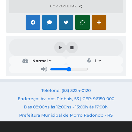
COMPARTILHAR
Saú
de e
Assi
s.
Soci
al
Secr
Telefone: (53) 3224-0120
etári
a:
Endereço: Av. dos Pinhais, 53 | CEP: 96150-000
Silvia
Das 08:00hs às 12:00hs - 13:00h às 17:00h
Augu
sta
Prefeitura Municipal de Morro Redondo - RS
Wah
ast
Islab
ão