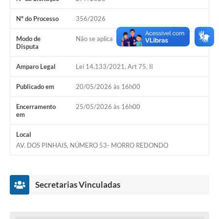
Acesso Rápido
Nº do Processo
356/2026
Editais
Modo de
Não se aplica
Disputa
Carta de Serviços
Amparo Legal
Lei 14.133/2021, Art 75, II
Arquivos para Download
Publicado em
20/05/2026 às 16h00
Galeria de Vídeos
Encerramento
25/05/2026 às 16h00
em
Projetos
Links
Local
AV. DOS PINHAIS, NÚMERO 53- MORRO REDONDO
R.H
Telefones Úteis
Secretarias Vinculadas
SIC