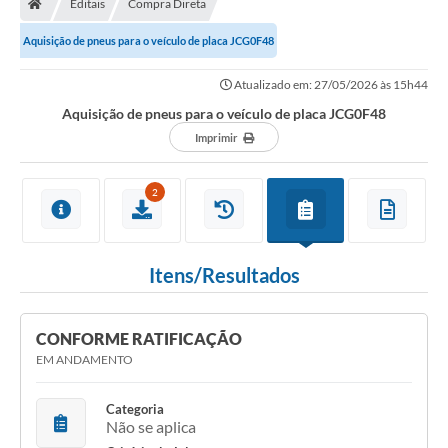
Editais
Compra Direta
Secretarias
Aquisição de pneus para o veículo de placa JCG0F48
Setores da Saúde
Atualizado em: 27/05/2026 às 15h44
Notícias
Aquisição de pneus para o veículo de placa JCG0F48
Serviços Online
Imprimir
Contato
2
Contas Públicas
Serviço de Inspeção Municipal - SIM
Itens/Resultados
Contratos
Esportes
CONFORME RATIFICAÇÃO
EM ANDAMENTO
Ouvidoria
Transparência
Categoria
Não se aplica
Agenda