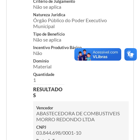
Critério de Julgamento
Não se aplica
Acesso Rápido
Natureza Jurídica
Órgão Público do Poder Executivo
Editais
Municipal
Tipo de Benefício
Carta de Serviços
Não se aplica
Incentivo Produtivo Básico
Arquivos para Download
Não
Domínio
Galeria de Vídeos
Material
Projetos
Quantidade
1
Links
RESULTADO
S
R.H
Vencedor
Telefones Úteis
ABASTECEDORA DE COMBUSTIVEIS
MORRO REDONDO LTDA
SIC
CNPJ
03.844.698/0001-10