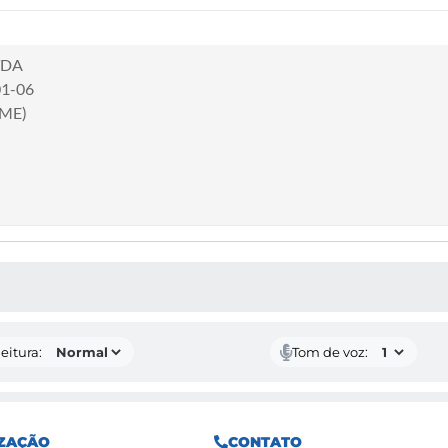
TDA
01-06
(ME)
 MÍDIAS
eitura:
Tom de voz:
ZAÇÃO
CONTATO