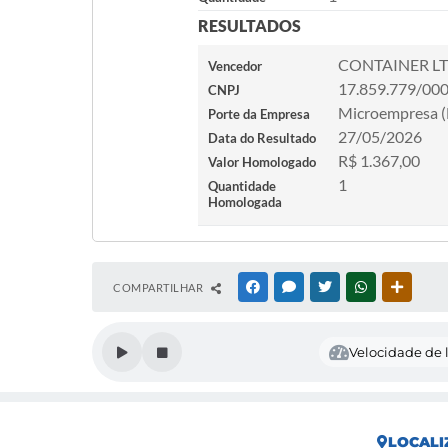
RESULTADOS
CONTAINER L
Vencedor
17.859.779/00
CNPJ
Microempresa 
Porte da Empresa
27/05/2026
Data do Resultado
R$ 1.367,00
Valor Homologado
1
Quantidade
Homologada
COMPARTILHAR
FACEBOOK
MESSENGER
TWITTER
WHATSAPP
OUTRAS
Velocidade de l
LOCALI