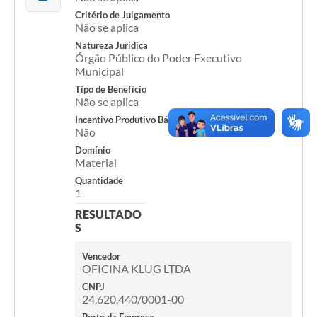
Critério de Julgamento
Não se aplica
Acesso Rápido
Natureza Jurídica
Editais
Órgão Público do Poder Executivo
Municipal
Carta de Serviços
Tipo de Benefício
Não se aplica
Arquivos para Download
Incentivo Produtivo Básico
Não
Galeria de Vídeos
Domínio
Material
Projetos
Quantidade
1
Links
RESULTADO
R.H
S
Telefones Úteis
Vencedor
OFICINA KLUG LTDA
SIC
CNPJ
24.620.440/0001-00