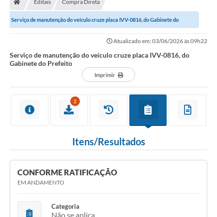
Editais
Compra Direta
Secretarias
Serviço de manutenção do veículo cruze placa IVV-0816, do Gabinete do
Setores da Saúde
Prefeito
Atualizado em: 03/06/2026 às 09h22
Notícias
Serviço de manutenção do veículo cruze placa IVV-0816, do
Gabinete do Prefeito
Serviços Online
Imprimir
Contato
2
Contas Públicas
Serviço de Inspeção Municipal - SIM
Itens/Resultados
Contratos
Esportes
CONFORME RATIFICAÇÃO
Ouvidoria
EM ANDAMENTO
Transparência
Categoria
Não se aplica
Agenda