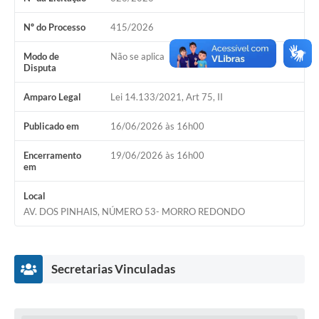
Acesso Rápido
Nº do Processo
415/2026
Editais
Modo de
Não se aplica
Disputa
Carta de Serviços
Amparo Legal
Lei 14.133/2021, Art 75, II
Arquivos para Download
Publicado em
16/06/2026 às 16h00
Galeria de Vídeos
Encerramento
19/06/2026 às 16h00
em
Projetos
Links
Local
AV. DOS PINHAIS, NÚMERO 53- MORRO REDONDO
R.H
Telefones Úteis
Secretarias Vinculadas
SIC