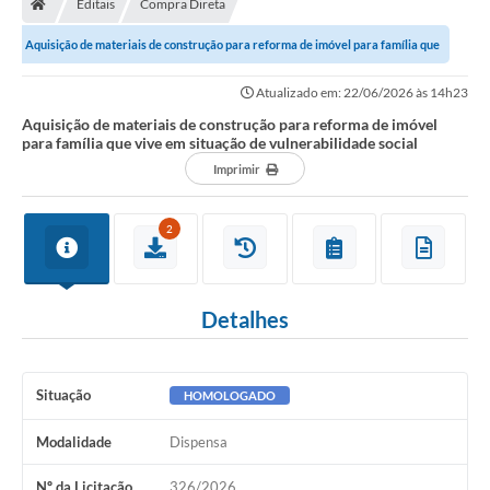
Editais
Compra Direta
Secretarias
Aquisição de materiais de construção para reforma de imóvel para família que
Setores da Saúde
vive em situação de...
Atualizado em: 22/06/2026 às 14h23
Notícias
Aquisição de materiais de construção para reforma de imóvel
para família que vive em situação de vulnerabilidade social
Serviços Online
Imprimir
Contato
2
Contas Públicas
Serviço de Inspeção Municipal - SIM
Detalhes
Contratos
Esportes
Situação
HOMOLOGADO
Ouvidoria
Modalidade
Dispensa
Transparência
Nº da Licitação
326/2026
Agenda