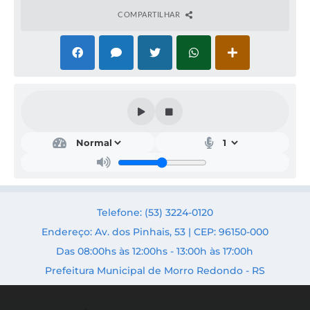
COMPARTILHAR
Obr
as,
Urb
anis
mo
e
Trâ
Telefone: (53) 3224-0120
nsit
o
Endereço: Av. dos Pinhais, 53 | CEP: 96150-000
Secr
Das 08:00hs às 12:00hs - 13:00h às 17:00h
etári
o:
Prefeitura Municipal de Morro Redondo - RS
Fabri
cio
Ribei