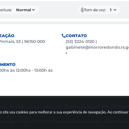
eitura:
Tom de voz:
ZAÇÃO
CONTATO
Pinhais, 53 | 96150-000
(53) 3224-0120
|
gabinete@morroredondo.rs.g
r
IMENTO
0hs às 12:00hs - 13:00h às
rsão do Sistema: 3.5.3 - 19/06/2026
Portal atualizado em: 07/08/2026
so site usa cookies para melhorar a sua experiência de navegação. Ao continu
Copyright Instar - 2006-2026. Todos os direitos reservados -
Instar Tecnolo