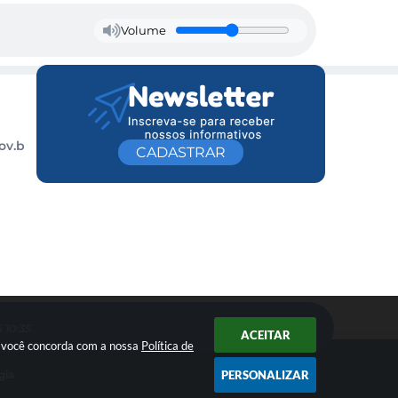
Volume
ov.b
CADASTRAR
 10:35
ACEITAR
ar você concorda com a nossa
Política de
PERSONALIZAR
gia