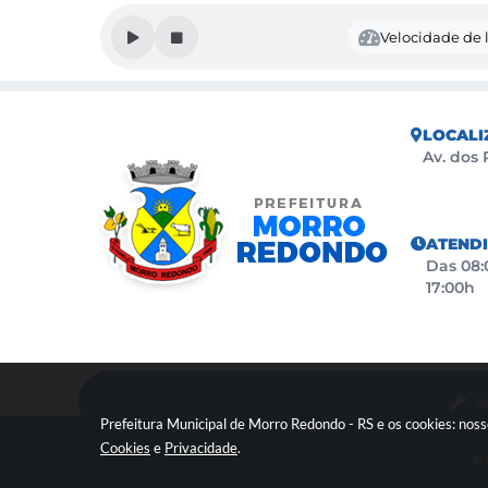
Velocidade de l
LOCALI
Av. dos 
ATEND
Das 08:0
17:00h
Ve
Prefeitura Municipal de Morro Redondo - RS e os cookies: nos
Cookies
e
Privacidade
.
© 