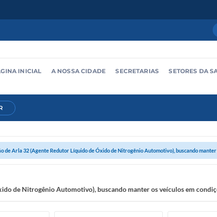
GINA INICIAL
A NOSSA CIDADE
SECRETARIAS
SETORES DA S
R
o de Arla 32 (Agente Redutor Líquido de Óxido de Nitrogênio Automotivo), buscando manter o
xido de Nitrogênio Automotivo), buscando manter os veículos em condiç