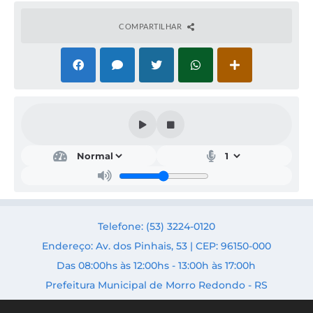
COMPARTILHAR
Obr
as,
Urb
anis
mo
e
Trâ
Telefone: (53) 3224-0120
nsit
o
Endereço: Av. dos Pinhais, 53 | CEP: 96150-000
Secr
Das 08:00hs às 12:00hs - 13:00h às 17:00h
etári
o:
Prefeitura Municipal de Morro Redondo - RS
Fabri
cio