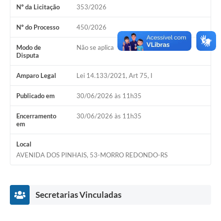
Nº da Licitação
353/2026
Acesso Rápido
Nº do Processo
450/2026
Editais
Modo de
Não se aplica
Disputa
Carta de Serviços
Amparo Legal
Lei 14.133/2021, Art 75, I
Arquivos para Download
Publicado em
30/06/2026 às 11h35
Galeria de Vídeos
Projetos
Encerramento
30/06/2026 às 11h35
em
Links
Local
R.H
AVENIDA DOS PINHAIS, 53-MORRO REDONDO-RS
Telefones Úteis
SIC
Secretarias Vinculadas