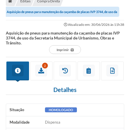
Editais
Compra Direta
Secretarias
Aquisição de pneus para manutenção da caçamba de placas IVP 3744, de uso da
Setores da Saúde
Secretaria Municipal de...
Atualizado em: 30/06/2026 às 11h38
Notícias
Aquisição de pneus para manutenção da caçamba de placas IVP
3744, de uso da Secretaria Municipal de Urbanismo, Obras e
Serviços Online
Trânsito.
Contato
Imprimir
Contas Públicas
2
Serviço de Inspeção Municipal - SIM
Contratos
Detalhes
Esportes
Ouvidoria
Situação
HOMOLOGADO
Transparência
Modalidade
Dispensa
Agenda