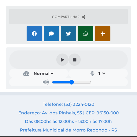
COMPARTILHAR
Obr
as,
Urb
anis
mo
e
Trâ
Telefone: (53) 3224-0120
nsit
o
Endereço: Av. dos Pinhais, 53 | CEP: 96150-000
Secr
Das 08:00hs às 12:00hs - 13:00h às 17:00h
etári
o:
Prefeitura Municipal de Morro Redondo - RS
Fabri