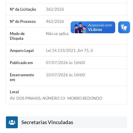
Nº da Licitação
362/2026
Acesso Rápido
Nº do Processo
462/2026
Editais
Modo de
Não se aplica
Carta de Serviços
Disputa
Arquivos para Download
Amparo Legal
Lei 14.133/2021, Art 75, II
Galeria de Vídeos
Publicado em
07/07/2026 às 16h00
Projetos
Encerramento
10/07/2026 às 16h00
em
Links
Local
R.H
AV. DOS PINHAIS, NÚMERO 53- MORRO REDONDO
Telefones Úteis
SIC
Secretarias Vinculadas