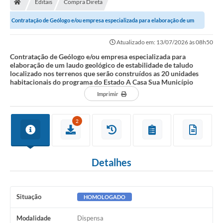
Editais
Compra Direta
Secretarias
Contratação de Geólogo e/ou empresa especializada para elaboração de um
Setores da Saúde
laudo geológico de estabilidade de...
Atualizado em: 13/07/2026 às 08h50
Notícias
Contratação de Geólogo e/ou empresa especializada para
elaboração de um laudo geológico de estabilidade de taludo
Serviços Online
localizado nos terrenos que serão construídos as 20 unidades
habitacionais do programa do Estado A Casa Sua Município
Contato
Imprimir
Contas Públicas
2
Serviço de Inspeção Municipal - SIM
Contratos
Detalhes
Esportes
Ouvidoria
Situação
HOMOLOGADO
Transparência
Modalidade
Dispensa
Agenda