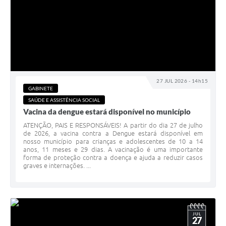
27 JUL 2026 - 14h15
GABINETE
SAÚDE E ASSISTÊNCIA SOCIAL
Vacina da dengue estará disponível no município
ATENÇÃO, PAIS E RESPONSÁVEIS! A partir do dia 27 de julho
de 2026, a vacina contra a Dengue estará disponível em
nosso município para crianças e adolescentes de 10 a 14
anos, 11 meses e 29 dias. A vacinação é uma importante
forma de proteção contra a doença e ajuda a reduzir casos
graves e internações. ...
JUL
27