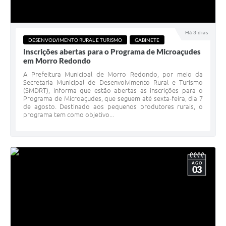
Há 3 dias
DESENVOLVIMENTO RURAL E TURISMO
GABINETE
Inscrições abertas para o Programa de Microaçudes
em Morro Redondo
A Prefeitura Municipal de Morro Redondo, por meio da
Secretaria Municipal de Desenvolvimento Rural e Turismo
(SMDRT), informa que estão abertas as inscrições para o
Programa de Microaçudes, que seguem até sexta-feira, dia 7
de agosto. Destinado aos pequenos produtores rurais, o
programa tem como objetivo...
AGO
03