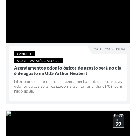
28 JUL 2026 - 13h00
GABINETE
SAÚDE E ASSISTÊNCIA SOCIAL
Agendamentos odontológicos de agosto será no dia
6 de agosto na UBS Arthur Neubert
Informamos que o agendamento das consultas
odontológicas será realizado na quinta-feira, dia 06/08, com
início às 8h.
JUL
27