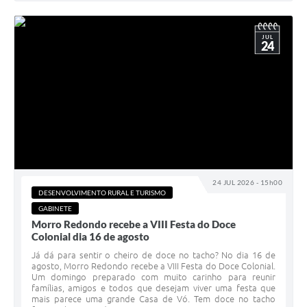
JUL
24
24 JUL 2026 - 15h00
DESENVOLVIMENTO RURAL E TURISMO
GABINETE
Morro Redondo recebe a VIII Festa do Doce
Colonial dia 16 de agosto
Já dá para sentir o cheiro de doce no tacho? No dia 16 de
agosto, Morro Redondo recebe a VIII Festa do Doce Colonial.
Um domingo preparado com muito carinho para reunir
famílias, amigos e todos que desejam viver uma festa que
mais parece uma grande Casa de Vó. Tem doce no tacho