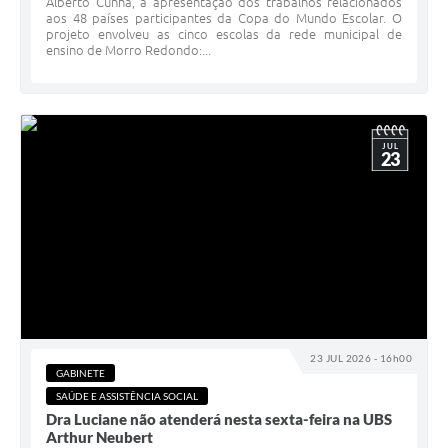
Alberto Cunha, a apresentação dos trabalhos relacionados
aos 48 países participantes da Copa do Mundo Escolar. O
projeto envolveu as cinco escolas da rede municipal de
ensino de Morro Redondo:...
JUL
23
23 JUL 2026 - 16h00
GABINETE
SAÚDE E ASSISTÊNCIA SOCIAL
Dra Luciane não atenderá nesta sexta-feira na UBS
Arthur Neubert