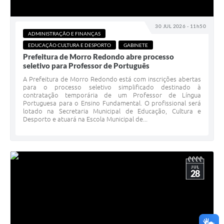
30 JUL 2026 - 11h50
ADMINISTRAÇÃO E FINANÇAS
EDUCAÇÃO CULTURA E DESPORTO
GABINETE
Prefeitura de Morro Redondo abre processo
seletivo para Professor de Português
A Prefeitura de Morro Redondo está com inscrições abertas
para o processo seletivo simplificado destinado à
contratação temporária de um Professor de Língua
Portuguesa para o Ensino Fundamental. O profissional será
lotado na Secretaria Municipal de Educação, Cultura e
Desporto e atuará na Escola Municipal de...
JUL
28