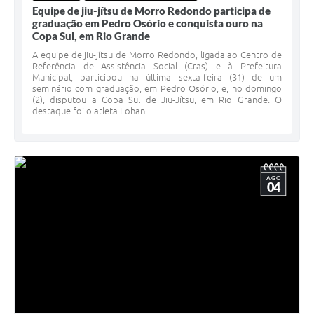
Equipe de jiu-jítsu de Morro Redondo participa de
graduação em Pedro Osório e conquista ouro na
Copa Sul, em Rio Grande
A equipe de jiu-jítsu de Morro Redondo, ligada ao Centro de
Referência de Assistência Social (Cras) e à Prefeitura
Municipal, participou na última sexta-feira (31) de um
seminário com graduação, em Pedro Osório, e, no domingo
(2), disputou a Copa Sul de Jiu-Jítsu, em Rio Grande. O
destaque foi o atleta Lohan...
AGO
04