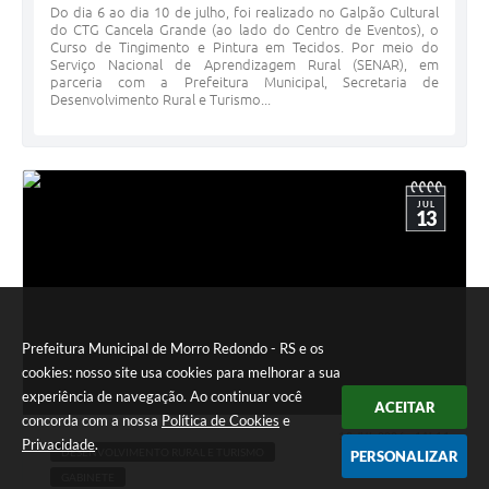
Do dia 6 ao dia 10 de julho, foi realizado no Galpão Cultural
do CTG Cancela Grande (ao lado do Centro de Eventos), o
Curso de Tingimento e Pintura em Tecidos. Por meio do
Serviço Nacional de Aprendizagem Rural (SENAR), em
parceria com a Prefeitura Municipal, Secretaria de
Desenvolvimento Rural e Turismo...
JUL
13
Prefeitura Municipal de Morro Redondo - RS e os
cookies: nosso site usa cookies para melhorar a sua
experiência de navegação. Ao continuar você
ACEITAR
concorda com a nossa
Política de Cookies
e
13 JUL 2026 - 14h11
Privacidade
.
DESENVOLVIMENTO RURAL E TURISMO
PERSONALIZAR
GABINETE