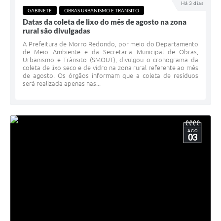
Há 3 dias
GABINETE
OBRAS URBANISMO E TRÂNSITO
Datas da coleta de lixo do mês de agosto na zona
rural são divulgadas
A Prefeitura de Morro Redondo, por meio do Departamento
de Meio Ambiente e da Secretaria Municipal de Obras,
Urbanismo e Trânsito (SMOUT), divulgou o cronograma da
coleta de lixo seco e de vidro na zona rural referente ao mês
de agosto. Os órgãos informam que a coleta de resíduos
será realizada apenas nas...
AGO
03