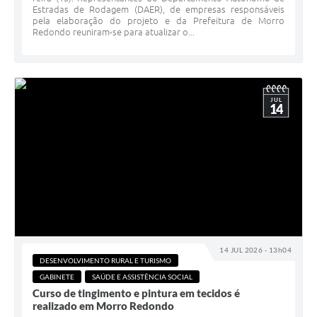
Estradas de Rodagem (DAER), de empresas responsáveis
pela elaboração do projeto e da Prefeitura de Morro
Redondo reuniram-se para atualizar o...
JUL
14
14 JUL 2026 - 13h04
DESENVOLVIMENTO RURAL E TURISMO
GABINETE
SAÚDE E ASSISTÊNCIA SOCIAL
Curso de tingimento e pintura em tecidos é
realizado em Morro Redondo