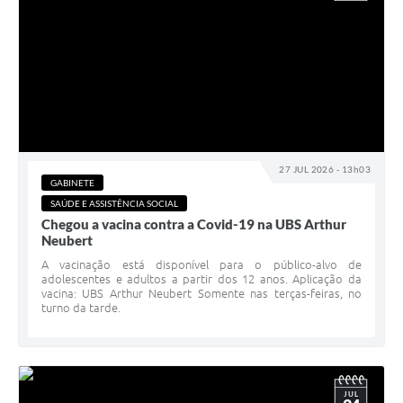
27 JUL 2026 - 13h03
GABINETE
SAÚDE E ASSISTÊNCIA SOCIAL
Chegou a vacina contra a Covid-19 na UBS Arthur
Neubert
A vacinação está disponível para o público-alvo de
adolescentes e adultos a partir dos 12 anos. Aplicação da
vacina: UBS Arthur Neubert Somente nas terças-feiras, no
turno da tarde.
JUL