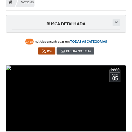
Notícias
Secretarias
Setores da Saúde
BUSCA DETALHADA
Notícias
Serviços Online
notícias encontradas em
TODAS AS CATEGORIAS
1435
Contato
RSS
RECEBA NOTÍCIAS
Contas Públicas
Serviço de Inspeção Municipal - SIM
AGO
05
Contratos
Esportes
Ouvidoria
Transparência
Agenda