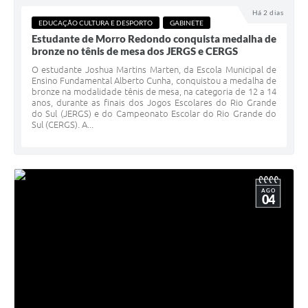
Há 2 dias
EDUCAÇÃO CULTURA E DESPORTO
GABINETE
Estudante de Morro Redondo conquista medalha de
bronze no tênis de mesa dos JERGS e CERGS
O estudante Joshua Martins Marten, da Escola Municipal de
Ensino Fundamental Alberto Cunha, conquistou a medalha de
bronze na modalidade tênis de mesa, na categoria de 12 a 14
anos, durante as finais dos Jogos Escolares do Rio Grande
do Sul (JERGS) e do Campeonato Escolar do Rio Grande do
Sul (CERGS). A...
AGO
04