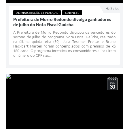
Há 3 dias
ADMINISTRAÇÃO E FINANÇAS
GABINETE
Prefeitura de Morro Redondo divulga ganhadores
de julho do Nota Fiscal Gaúcha
A Prefeitura de Morro Redondo divulgou os vencedores do
sorteio de julho do programa Nota Fiscal Gaúcha, realizado
na última quinta-feira (30). Julia Tessmer Freitas e Bruno
Hackbart Marten foram contemplados com prêmios de R$
180 cada. O programa incentiva os consumidores a incluírem
o número do CPF nas...
JUL
30