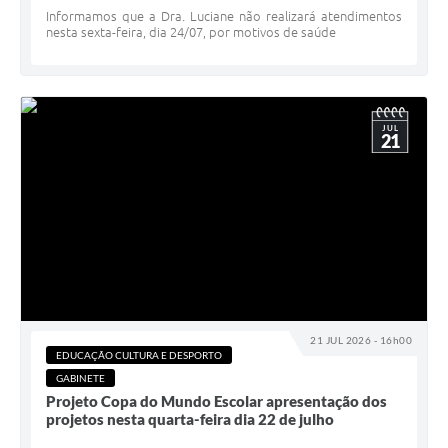
Informamos que a Dra. Luciane não realizará atendimentos
nesta sexta-feira, dia 24/07, por motivos de saúde
JUL
21
21 JUL 2026 - 16h00
EDUCAÇÃO CULTURA E DESPORTO
GABINETE
Projeto Copa do Mundo Escolar apresentação dos
projetos nesta quarta-feira dia 22 de julho