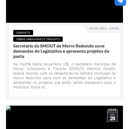
28 JUL 2026 - 14h00
GABINETE
OBRAS URBANISMO E TRÂNSITO
Secretário da SMOUT de Morro Redondo ouve
demandas do Legislativo e apresenta projetos da
pasta
Na manhã desta terça-feira (28), o secretário municipal de
Obras, Urbanismo e Trânsito (SMOUT), Fabrício Zanetti,
esteve reunido com os vereadores na Câmara Municipal de
Morro Redondo para ouvir as demandas do Legislativo e
apresentar os projetos que estão sendo planejados para o
município. Entre os...
JUL
28