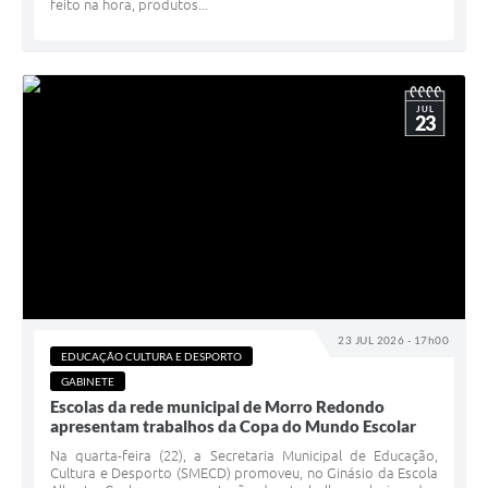
feito na hora, produtos...
JUL
23
23 JUL 2026 - 17h00
EDUCAÇÃO CULTURA E DESPORTO
GABINETE
Escolas da rede municipal de Morro Redondo
apresentam trabalhos da Copa do Mundo Escolar
Na quarta-feira (22), a Secretaria Municipal de Educação,
Cultura e Desporto (SMECD) promoveu, no Ginásio da Escola