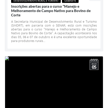
DESENVOLVIMENTO RURAL E TURISMO
GABINETE
Inscrições abertas para o curso “Manejo e
Melhoramento de Campo Nativo para Bovino de
Corte
A Secretaria Municipal de Desenvolvimento Rural e Turismo
(SMDRT), em parceria com o SENAR, está com inscrições
abertas para o curso “Manejo e Melhoramento de Campo
Nativo para Bovino de Corte”. A capacitação acontecerá nos
dias 05, 06 e 07 de outubro e é uma excelente oportunidade
para produtores rurais...
AGO
05