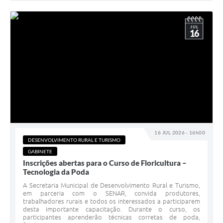
JUL
16
16 JUL 2026 - 16h00
DESENVOLVIMENTO RURAL E TURISMO
GABINETE
Inscrições abertas para o Curso de Floricultura –
Tecnologia da Poda
A Secretaria Municipal de Desenvolvimento Rural e Turismo,
em parceria com o SENAR, convida produtores,
trabalhadores rurais e todos os interessados a participarem
desta importante capacitação. Durante o curso, os
participantes aprenderão técnicas corretas de poda,