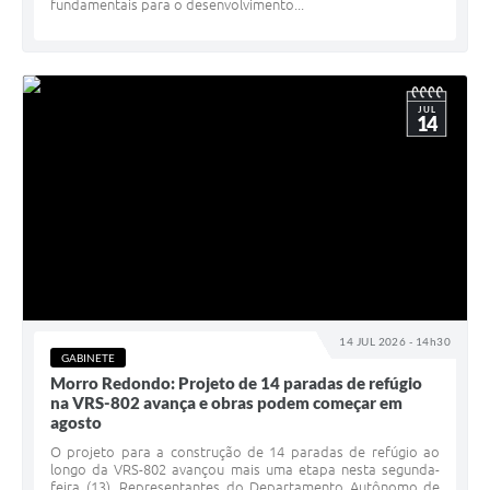
fundamentais para o desenvolvimento...
JUL
14
14 JUL 2026 - 14h30
GABINETE
Morro Redondo: Projeto de 14 paradas de refúgio
na VRS-802 avança e obras podem começar em
agosto
O projeto para a construção de 14 paradas de refúgio ao
longo da VRS-802 avançou mais uma etapa nesta segunda-
feira (13). Representantes do Departamento Autônomo de