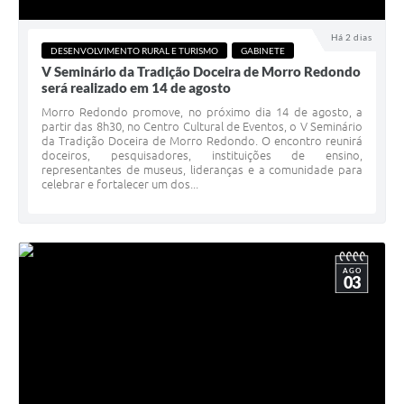
Há 2 dias
DESENVOLVIMENTO RURAL E TURISMO
GABINETE
V Seminário da Tradição Doceira de Morro Redondo
será realizado em 14 de agosto
Morro Redondo promove, no próximo dia 14 de agosto, a
partir das 8h30, no Centro Cultural de Eventos, o V Seminário
da Tradição Doceira de Morro Redondo. O encontro reunirá
doceiros, pesquisadores, instituições de ensino,
representantes de museus, lideranças e a comunidade para
celebrar e fortalecer um dos...
AGO
03