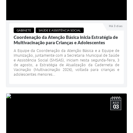
Há 3 dias
GABINETE
SAÚDE E ASSISTÊNCIA SOCIAL
Coordenação da Atenção Básica inicia Estratégia de
Multivacinação para Crianças e Adolescentes
A Equipe da Coordenação da Atenção Básica e a Equipe de
Imunização, juntamente com a Secretaria Municipal de Saúde
e Assistência Social (SMSAS), iniciam nesta segunda-feira, 3
de agosto, a Estratégia de Atualização da Caderneta de
Vacinação (Multivacinação 2026), voltada para crianças e
adolescentes menores...
AGO
03