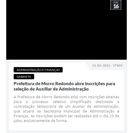
JUL
16
16 JUL 2026 - 17h00
ADMINISTRAÇÃO E FINANÇAS
GABINETE
Prefeitura de Morro Redondo abre inscrições para
seleção de Auxiliar de Administração
A Prefeitura de Morro Redondo está com inscrições abertas
para o processo seletivo simplificado destinado à
contratação temporária de um Auxiliar de Administração,
que atuará na Secretaria Municipal de Administração e
Finanças. As inscrições podem ser realizadas até o dia 23 de
julho, exclusivamente de forma...