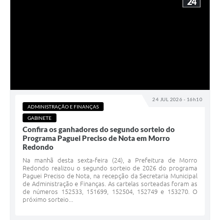
24
24 JUL 2026 - 16h10
ADMINISTRAÇÃO E FINANÇAS
GABINETE
Confira os ganhadores do segundo sorteio do
Programa Paguei Preciso de Nota em Morro
Redondo
Na manhã desta sexta-feira (24), a Prefeitura de Morro
Redondo realizou o segundo sorteio de 2026 do programa
Paguei Preciso de Nota, na recepção da Secretaria Municipal
de Administração e Finanças. As cartelas sorteadas foram as
de números 152533, 151699, 152504, 152749 e 153270. O
próximo sorteio...