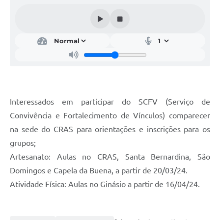
Acesso Rápido
Editais
Carta de Serviços
Arquivos para Download
Galeria de Vídeos
Interessados em participar do SCFV (Serviço de
Convivência e Fortalecimento de Vínculos) comparecer
Projetos
na sede do CRAS para orientações e inscrições para os
Links
grupos;
R.H
Artesanato: Aulas no CRAS, Santa Bernardina, São
Domingos e Capela da Buena, a partir de 20/03/24.
Telefones Úteis
Atividade Física: Aulas no Ginásio a partir de 16/04/24.
SIC