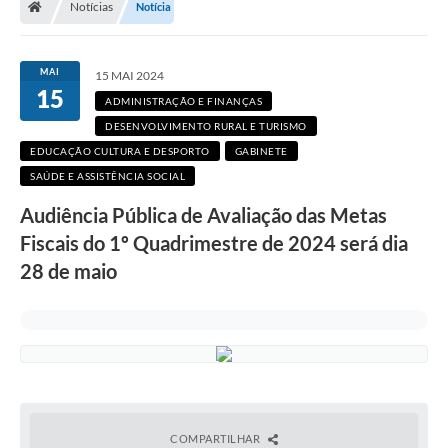
Notícias
Notícia
Secretarias
Setores da Saúde
MAI
15 MAI 2024
15
Notícias
ADMINISTRAÇÃO E FINANÇAS
DESENVOLVIMENTO RURAL E TURISMO
Serviços Online
EDUCAÇÃO CULTURA E DESPORTO
GABINETE
Contato
SAÚDE E ASSISTÊNCIA SOCIAL
Audiência Pública de Avaliação das Metas
Contas Públicas
Fiscais do 1º Quadrimestre de 2024 será dia
Serviço de Inspeção Municipal - SIM
28 de maio
Contratos
Esportes
Ouvidoria
Transparência
COMPARTILHAR
Agenda