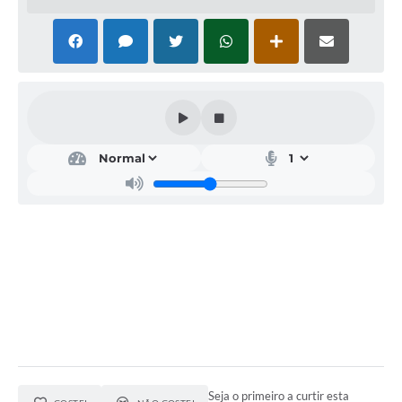
Acesso Rápido
Editais
Carta de Serviços
Arquivos para Download
Galeria de Vídeos
Projetos
Links
R.H
Telefones Úteis
SIC
Seja o primeiro a curtir esta