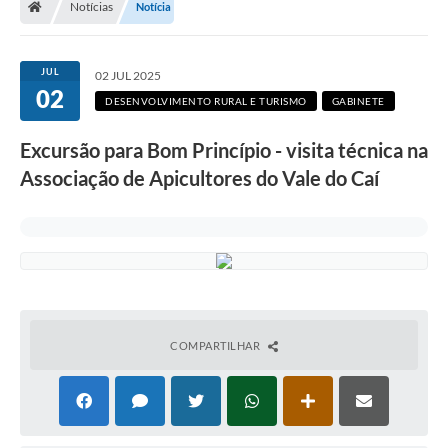
Notícias
Notícia
Secretarias
Setores da Saúde
JUL
02 JUL 2025
02
Notícias
DESENVOLVIMENTO RURAL E TURISMO
GABINETE
Serviços Online
Excursão para Bom Princípio - visita técnica na
Contato
Associação de Apicultores do Vale do Caí
Contas Públicas
Serviço de Inspeção Municipal - SIM
Contratos
Esportes
COMPARTILHAR
Ouvidoria
Transparência
Agenda