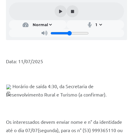
Acesso Rápido
Editais
Carta de Serviços
Arquivos para Download
Galeria de Vídeos
Data: 11/07/2025
Projetos
Links
 Horário de saída 4:30, da Secretaria de 
R.H
Desenvolvimento Rural e Turismo (a confirmar).
Telefones Úteis
SIC
Os 
interessados devem enviar nome e n° da identidade 
até o dia 07/07(segunda), para os n° (53) 999365110 ou 