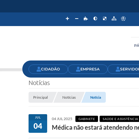
PÁ
CIDADÃO
EMPRESA
SERVIDO
Notícias
Principal
Notícias
Notícia
JUL
04 JUL 2025
GABINETE
SAÚDE E ASSISTÊNCIA
04
Médica não estará atendendo ne