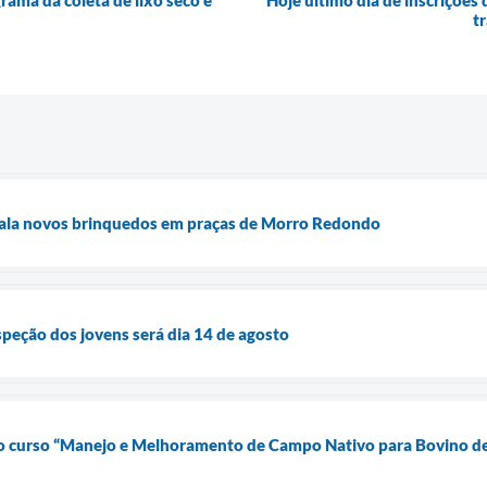
ama da coleta de lixo seco e
Hoje último dia de inscrições 
t
stala novos brinquedos em praças de Morro Redondo
speção dos jovens será dia 14 de agosto
a o curso “Manejo e Melhoramento de Campo Nativo para Bovino d