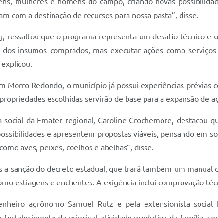
ns, mulheres e homens do campo, criando novas possibilidad
am com a destinação de recursos para nossa pasta”, disse.
g, ressaltou que o programa representa um desafio técnico e 
 dos insumos comprados, mas executar ações como serviços c
 explicou.
em Morro Redondo, o município já possui experiências prévias
propriedades escolhidas servirão de base para a expansão de aç
 social da Emater regional, Caroline Crochemore, destacou que
ossibilidades e apresentem propostas viáveis, pensando em sol
como aves, peixes, coelhos e abelhas”, disse.
ós a sanção do decreto estadual, que trará também um manual 
o estiagens e enchentes. A exigência inclui comprovação técni
enheiro agrônomo Samuel Rutz e pela extensionista social
 fortalecimento da principal atividade produtiva da família, se