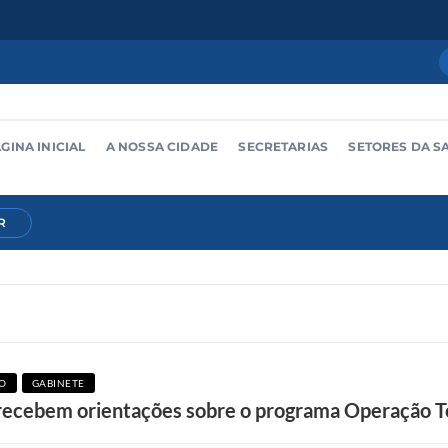
GINA INICIAL
A NOSSA CIDADE
SECRETARIAS
SETORES DA S
R
O
GABINETE
ecebem orientações sobre o programa Operação Te