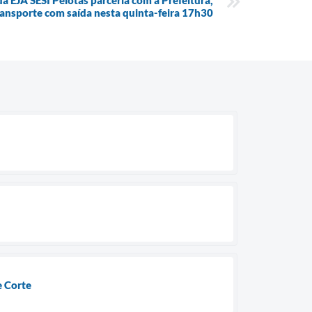
da EJA SESI Pelotas parceria com a Prefeitura,
ransporte com saída nesta quinta-feira 17h30
e Corte