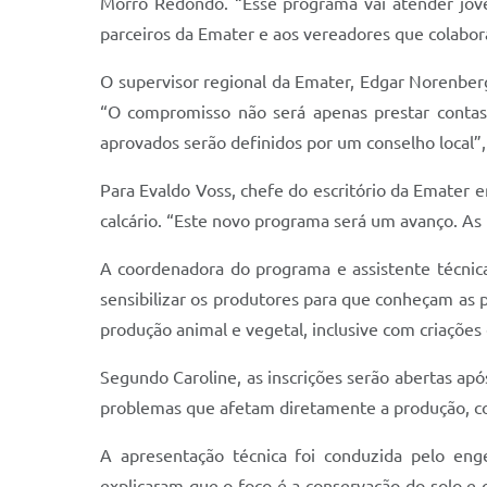
Morro Redondo. “Esse programa vai atender jove
parceiros da Emater e aos vereadores que colabor
O supervisor regional da Emater, Edgar Norenber
“O compromisso não será apenas prestar contas
aprovados serão definidos por um conselho local”,
Para Evaldo Voss, chefe do escritório da Emater 
calcário. “Este novo programa será um avanço. As 
A coordenadora do programa e assistente técnica
sensibilizar os produtores para que conheçam as p
produção animal e vegetal, inclusive com criações 
Segundo Caroline, as inscrições serão abertas ap
problemas que afetam diretamente a produção, com
A apresentação técnica foi conduzida pelo eng
explicaram que o foco é a conservação do solo e o