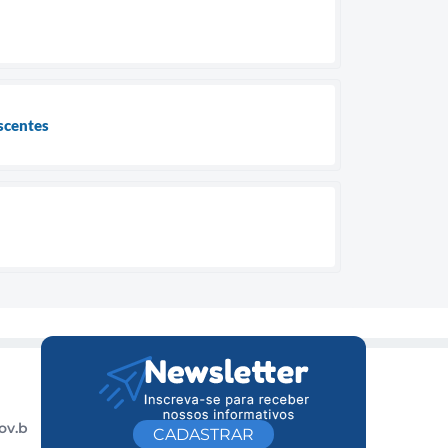
scentes
ov.b
CADASTRAR