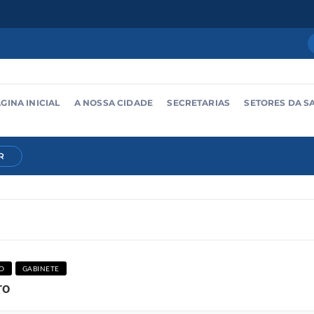
GINA INICIAL
A NOSSA CIDADE
SECRETARIAS
SETORES DA S
R
O
GABINETE
ro