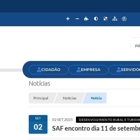
PÁ
CIDADÃO
EMPRESA
SERVIDO
Notícias
Principal
Notícias
Notícia
SET
02 SET 2025
DESENVOLVIMENTO RURAL E TURISM
02
SAF encontro dia 11 de setemb