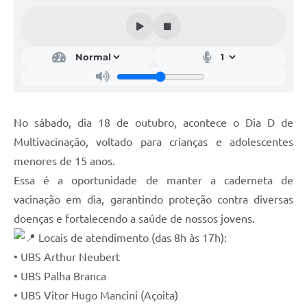
Acesso Rápido
Editais
Carta de Serviços
Arquivos para Download
No sábado, dia 18 de outubro, acontece o Dia D de
Galeria de Vídeos
Multivacinação, voltado para crianças e adolescentes
menores de 15 anos.
Projetos
Essa é a oportunidade de manter a caderneta de
Links
vacinação em dia, garantindo proteção contra diversas
R.H
doenças e fortalecendo a saúde de nossos jovens.
Locais de atendimento (das 8h às 17h):
Telefones Úteis
• UBS Arthur Neubert
SIC
• UBS Palha Branca
• UBS Vitor Hugo Mancini (Açoita)