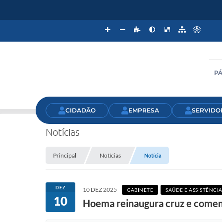
PÁ
CIDADÃO
EMPRESA
SERVIDO
Notícias
Principal
Notícias
Notícia
DEZ
10 DEZ 2025
GABINETE
SAÚDE E ASSISTÊNCIA
10
Hoema reinaugura cruz e come