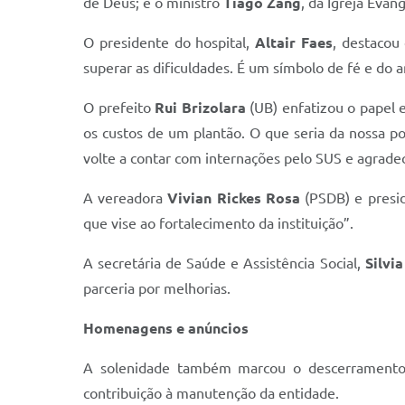
de Deus; e o ministro
Tiago Zang
, da Igreja Evan
O presidente do hospital,
Altair Faes
, destacou
superar as dificuldades. É um símbolo de fé e do 
O prefeito
Rui Brizolara
(UB) enfatizou o papel e
os custos de um plantão. O que seria da nossa p
volte a contar com internações pelo SUS e agrad
A vereadora
Vivian Rickes Rosa
(PSDB) e presi
que vise ao fortalecimento da instituição”.
A secretária de Saúde e Assistência Social,
Silvi
parceria por melhorias.
Homenagens e anúncios
A solenidade também marcou o descerrament
contribuição à manutenção da entidade.