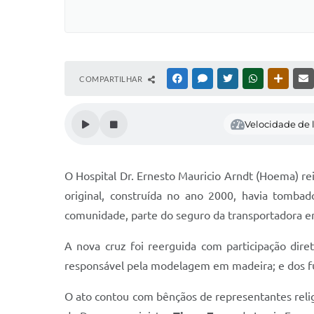
COMPARTILHAR
FACEBOOK
MESSENGER
TWITTER
WHATSAPP
OUTRAS
Velocidade de l
O Hospital Dr. Ernesto Mauricio Arndt (Hoema) re
original, construída no ano 2000, havia tomba
comunidade, parte do seguro da transportadora en
A nova cruz foi reerguida com participação dir
responsável pela modelagem em madeira; e dos f
O ato contou com bênçãos de representantes reli