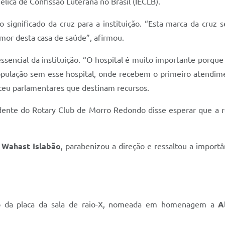
gélica de Confissão Luterana no Brasil (IECLB).
 o significado da cruz para a instituição. “Esta marca da cruz
amor desta casa de saúde”, afirmou.
ssencial da instituição. “O hospital é muito importante porque
opulação sem esse hospital, onde recebem o primeiro atendimen
eceu parlamentares que destinam recursos.
dente do Rotary Club de Morro Redondo disse esperar que a 
a Wahast Islabão
, parabenizou a direção e ressaltou a importâ
o da placa da sala de raio-X, nomeada em homenagem a
A