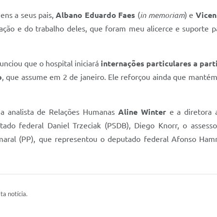
ns a seus pais,
Albano Eduardo Faes
(
in memoriam
) e
Vicen
ção e do trabalho deles, que foram meu alicerce e suporte par
unciou que o hospital iniciará
internações particulares a part
o
, que assume em 2 de janeiro. Ele reforçou ainda que mantém
 a analista de Relações Humanas
Aline Winter
e a diretora 
utado federal Daniel Trzeciak (PSDB), Diego Knorr, o assess
aral (PP), que representou o deputado federal Afonso Hamm
ta notícia.