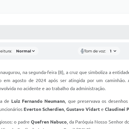
 MÍDIAS
RECEBA NOTÍCIAS
eitura:
Tom de voz:
inaugurou, na segunda-feira (8), a cruz que simboliza a entida
do em agosto de 2024 após ser atingida por um caminhão. A
volvida no acidente e ao trabalho da administração.
eta de
Luiz Fernando Neumann
, que preservava os desenhos d
uncionários
Everton Scherdien
,
Gustavo Vidart
e
Claudinei 
giosos: o padre
Quefren Nabuco
, da Paróquia Nosso Senhor d