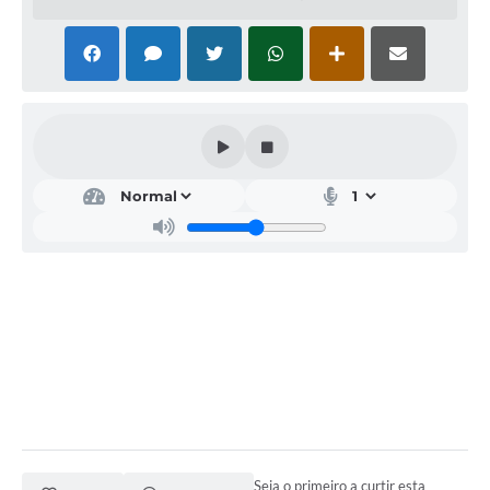
Acesso Rápido
Editais
Carta de Serviços
Arquivos para Download
Galeria de Vídeos
Projetos
Links
R.H
Telefones Úteis
SIC
Seja o primeiro a curtir esta