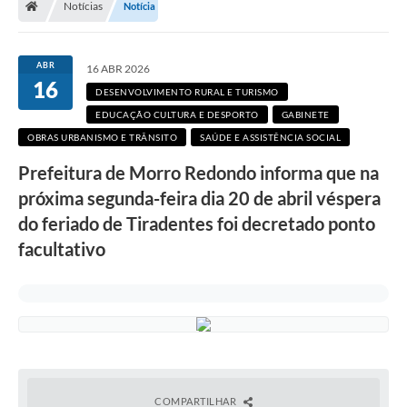
Notícias
Notícia
Secretarias
Setores da Saúde
ABR
16 ABR 2026
16
Notícias
DESENVOLVIMENTO RURAL E TURISMO
EDUCAÇÃO CULTURA E DESPORTO
GABINETE
Serviços Online
OBRAS URBANISMO E TRÂNSITO
SAÚDE E ASSISTÊNCIA SOCIAL
Contato
Prefeitura de Morro Redondo informa que na
Contas Públicas
próxima segunda-feira dia 20 de abril véspera
do feriado de Tiradentes foi decretado ponto
Serviço de Inspeção Municipal - SIM
facultativo
Contratos
Esportes
Ouvidoria
Transparência
COMPARTILHAR
Agenda