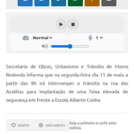
Acesso Rápido
Editais
Carta de Serviços
Arquivos para Download
Galeria de Vídeos
Secretaria de Obras, Urbanismo e Trânsito de Morro
Projetos
Redondo informa que na segunda-feira dia 11 de maio a
Links
partir das 8h irá interromper o trânsito na rua das
Azaléias para implantação de uma faixa elevada de
R.H
segurança em frente a Escola Alberto Cunha
Telefones Úteis
SIC
Seja o primeiro a curtir esta
GOSTEI
NÃO GOSTEI
notícia.