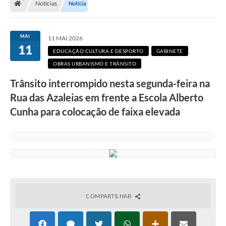
Notícias
Notícia
Secretarias
Setores da Saúde
MAI
11 MAI 2026
11
Notícias
EDUCAÇÃO CULTURA E DESPORTO
GABINETE
OBRAS URBANISMO E TRÂNSITO
Serviços Online
Trânsito interrompido nesta segunda-feira na
Contato
Rua das Azaleias em frente a Escola Alberto
Contas Públicas
Cunha para colocação de faixa elevada
Serviço de Inspeção Municipal - SIM
Contratos
Esportes
Ouvidoria
COMPARTILHAR
Transparência
Agenda