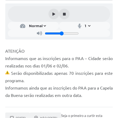
Acesso Rápido
Editais
Carta de Serviços
Arquivos para Download
ATENÇÃO
Galeria de Vídeos
Informamos que as inscrições para o PAA – Cidade serão
Projetos
realizadas nos dias 01/06 e 02/06.
Links
Serão disponibilizadas apenas 70 inscrições para este
programa.
R.H
Informamos ainda que as inscrições do PAA para a Capela
Telefones Úteis
da Buena serão realizadas em outra data.
SIC
Seja o primeiro a curtir esta
GOSTEI
NÃO GOSTEI