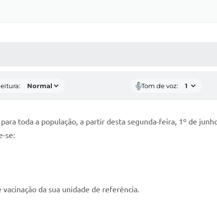
 MÍDIAS
RECEBA NOTÍCIAS
eitura:
Tom de voz:
 para toda a população, a partir desta segunda-feira, 1º de junh
e-se:
 vacinação da sua unidade de referência.