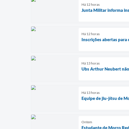
Há 12 horas
Junta Militar informa in
Há 12 horas
Inscrições abertas par
Há 13 horas
Ubs Arthur Neubert não 
Há 13 horas
Equipe de jiu-jítsu de 
Ontem
Estudante de Morro Red