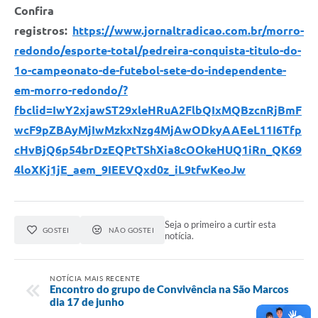
Confira
registros:
https://www.jornaltradicao.com.br/morro-
redondo/esporte-total/pedreira-conquista-titulo-do-
1o-campeonato-de-futebol-sete-do-independente-
em-morro-redondo/?
fbclid=IwY2xjawST29xleHRuA2FlbQIxMQBzcnRjBmF
wcF9pZBAyMjIwMzkxNzg4MjAwODkyAAEeL11I6Tfp
cHvBjQ6p54brDzEQPtTShXia8cOOkeHUQ1iRn_QK69
4loXKj1jE_aem_9IEEVQxd0z_iL9tfwKeoJw
Seja o primeiro a curtir esta
GOSTEI
NÃO GOSTEI
notícia.
NOTÍCIA MAIS RECENTE
Encontro do grupo de Convivência na São Marcos
dia 17 de junho