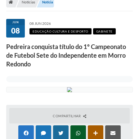
Notícias
Notícia
Secretarias
Setores da Saúde
JUN
08 JUN 2026
08
Notícias
EDUCAÇÃO CULTURA E DESPORTO
GABINETE
Serviços Online
Pedreira conquista título do 1º Campeonato
Contato
de Futebol Sete do Independente em Morro
Redondo
Contas Públicas
Serviço de Inspeção Municipal - SIM
Contratos
Esportes
Ouvidoria
COMPARTILHAR
Transparência
Agenda