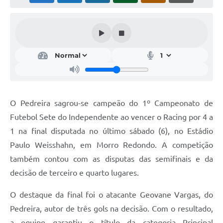
Acesso Rápido
Editais
Carta de Serviços
Arquivos para Download
Galeria de Vídeos
O Pedreira sagrou-se campeão do 1º Campeonato de
Futebol Sete do Independente ao vencer o Racing por 4 a
Projetos
1 na final disputada no último sábado (6), no Estádio
Links
Paulo Weisshahn, em Morro Redondo. A competição
R.H
também contou com as disputas das semifinais e da
decisão de terceiro e quarto lugares.
Telefones Úteis
O destaque da final foi o atacante Geovane Vargas, do
SIC
Pedreira, autor de três gols na decisão. Com o resultado,
a equipe garantiu o título da categoria Principal