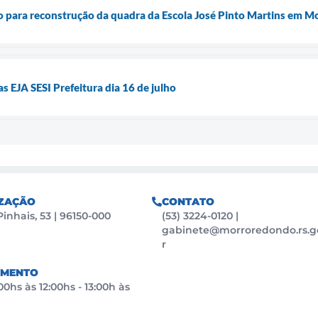
o para reconstrução da quadra da Escola José Pinto Martins em 
s EJA SESI Prefeitura dia 16 de julho
ZAÇÃO
CONTATO
Pinhais, 53 | 96150-000
(53) 3224-0120
|
gabinete@morroredondo.rs.g
r
IMENTO
0hs às 12:00hs - 13:00h às