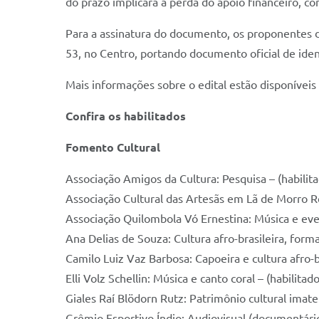
do prazo implicará a perda do apoio financeiro, c
Para a assinatura do documento, os proponentes d
53, no Centro, portando documento oficial de iden
Mais informações sobre o edital estão disponívei
Confira os habilitados
Fomento Cultural
Associação Amigos da Cultura: Pesquisa – (habilit
Associação Cultural das Artesãs em Lã de Morro Re
Associação Quilombola Vó Ernestina: Música e even
Ana Delias de Souza: Cultura afro-brasileira, forma
Camilo Luiz Vaz Barbosa: Capoeira e cultura afro-br
Elli Volz Schellin: Música e canto coral – (habilitado
Giales Raí Blödorn Rutz: Patrimônio cultural imater
Grêmio Esportivo Índio: Audiovisual (documentário