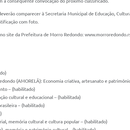
om a consequente convocação do próximo classificado.
everão comparecer à Secretaria Municipal de Educação, Cultura 
tificação com foto.
s no site da Prefeitura de Morro Redondo: www.morroredondo.rs
ado)
dondo (AMORELÃ): Economia criativa, artesanato e patrimônio cu
to – (habilitado)
ção cultural e educacional – (habilitada)
asileira – (habilitado)
)
ial, memória cultural e cultura popular – (habilitado)
), memória e patrimônio cultural – (habilitado)