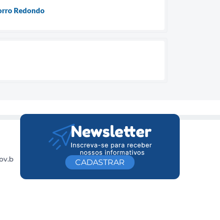
Morro Redondo
ov.b
CADASTRAR