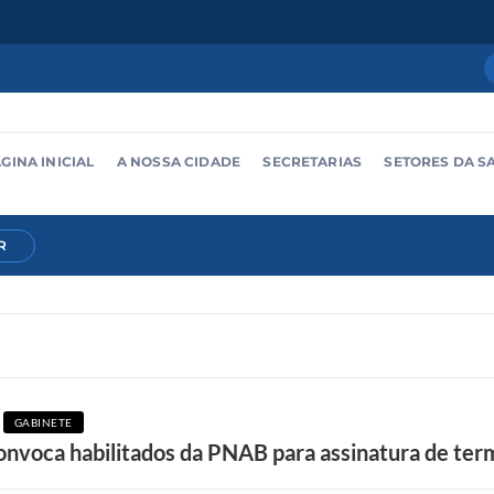
GINA INICIAL
A NOSSA CIDADE
SECRETARIAS
SETORES DA S
R
GABINETE
nvoca habilitados da PNAB para assinatura de term