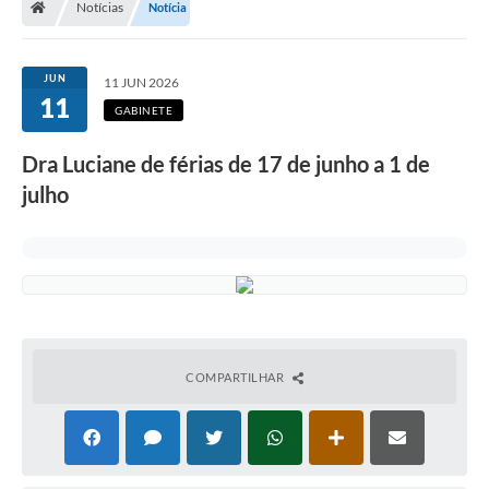
Notícias
Notícia
Secretarias
Setores da Saúde
JUN
11 JUN 2026
11
Notícias
GABINETE
Serviços Online
Dra Luciane de férias de 17 de junho a 1 de
Contato
julho
Contas Públicas
Serviço de Inspeção Municipal - SIM
Contratos
Esportes
COMPARTILHAR
Ouvidoria
Transparência
Agenda