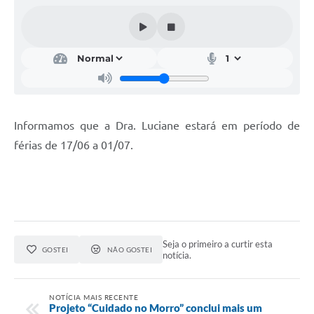
Acesso Rápido
Editais
Carta de Serviços
Arquivos para Download
Informamos que a Dra. Luciane estará em período de
Galeria de Vídeos
férias de 17/06 a 01/07.
Projetos
Links
R.H
Seja o primeiro a curtir esta
Telefones Úteis
GOSTEI
NÃO GOSTEI
notícia.
SIC
NOTÍCIA MAIS RECENTE
Projeto “Cuidado no Morro” conclui mais um